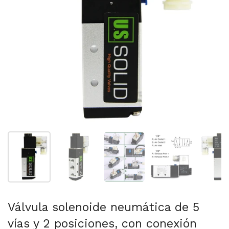
Mostrar diapositiva 1
Mostrar diapositiva 2
Mostrar diapositiva 3
Mostrar diaposit
Mo
Válvula solenoide neumática de 5
vías y 2 posiciones, con conexión