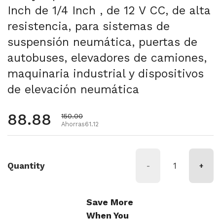
Inch de 1/4 Inch , de 12 V CC, de alta
resistencia, para sistemas de
suspensión neumática, puertas de
autobuses, elevadores de camiones,
maquinaria industrial y dispositivos
de elevación neumática
Precio habitual
88.88
Precio de oferta
150.00
Ahorras61.12
Quantity
-
+
Save More
When You