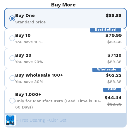
Buy More
Buy One
$88.88
Standard price
Best Seller!
Buy 10
$79.99
You save 10%
$88.88
Buy 20
$71.10
You save 20%
$88.88
Wholesale
Buy Wholesale 100+
$62.22
You save 30%
$88.88
OEM
Buy 1,000+
$44.44
Only for Manufacturers (Lead Time is 30-
$88.88
60 Days)
+ Free Bearing Puller Set