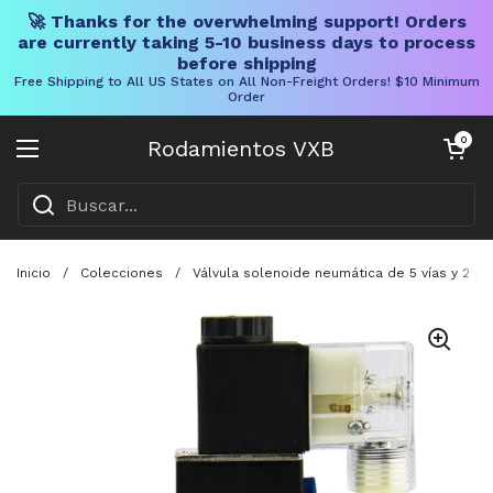
🚀 Thanks for the overwhelming support! Orders
are currently taking 5-10 business days to process
before shipping
Free Shipping to All US States on All Non-Freight Orders! $10 Minimum
Order
Ir al contenido
Carrito abier
0
Rodamientos VXB
Abrir menú
Inicio
/
Colecciones
/
Válvula solenoide neumática de 5 vías y 2 po