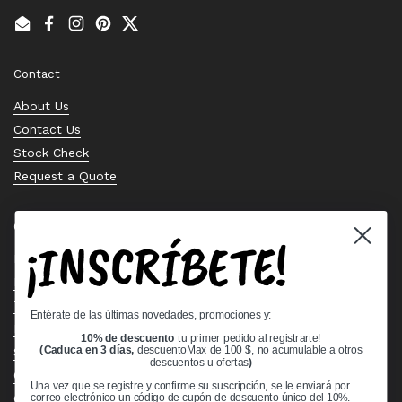
Email
Facebook
Instagram
Pinterest
Twitter
Contact
About Us
Contact Us
Stock Check
Request a Quote
Quick links
¡INSCRÍBETE!
Bearing Knowledge Center
Privacy Policy
Terms & Conditions
Entérate de las últimas novedades, promociones y:
Return & Refund Policy
10% de descuento
tu primer pedido al registrarte!
Shipping Policy
(Caduca en 3 días,
descuentoMax de 100 $, no acumulable a otros
descuentos u ofertas
)
Open Cookie Banner
Una vez que se registre y confirme su suscripción, se le enviará por
Comprehensive Guide to Ball Bearings
correo electrónico un código de cupón de descuento único del 10%.