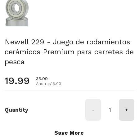
Newell 229 - Juego de rodamientos
cerámicos Premium para carretes de
pesca
Precio habitual
19.99
Precio de oferta
35.99
Ahorras16.00
Quantity
-
+
Save More