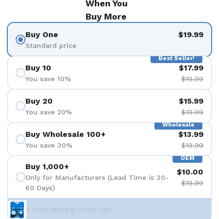
When You
Buy More
Buy One
$19.99
Standard price
Best Seller!
Buy 10
$17.99
You save 10%
$19.99
Buy 20
$15.99
You save 20%
$19.99
Wholesale
Buy Wholesale 100+
$13.99
You save 30%
$19.99
OEM
Buy 1,000+
$10.00
Only for Manufacturers (Lead Time is 30-
$19.99
60 Days)
+ Free Bearing Puller Set