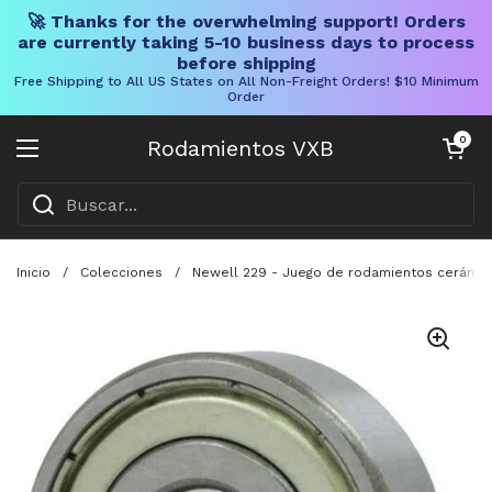
🚀 Thanks for the overwhelming support! Orders
are currently taking 5-10 business days to process
before shipping
Free Shipping to All US States on All Non-Freight Orders! $10 Minimum
Order
Ir al contenido
Carrito abier
0
Rodamientos VXB
Abrir menú
Inicio
/
Colecciones
/
Newell 229 - Juego de rodamientos cerámic