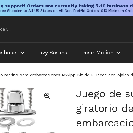
g support! Orders are currently taking 5-10 business d
ree Shipping to All US States on All Non-Freight Orders! $10 Minimum Ord
e bolas
Lazy Susans
Linear Motion
do marino para embarcaciones Mxxipp Kit de 15 Piece con ojales de b
Juego de s
giratorio d
embarcacio