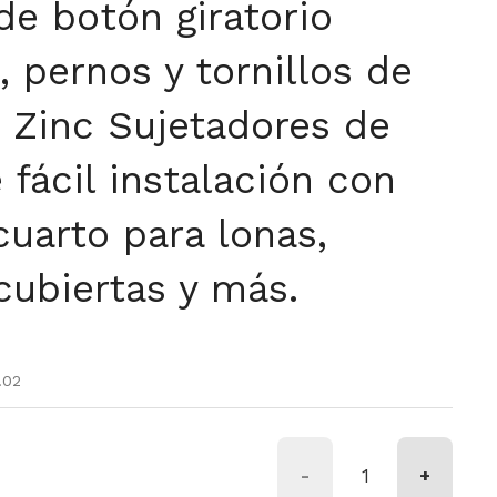
de botón giratorio
, pernos y tornillos de
 Zinc Sujetadores de
 fácil instalación con
cuarto para lonas,
 cubiertas y más.
tual
 oferta
.02
-
+