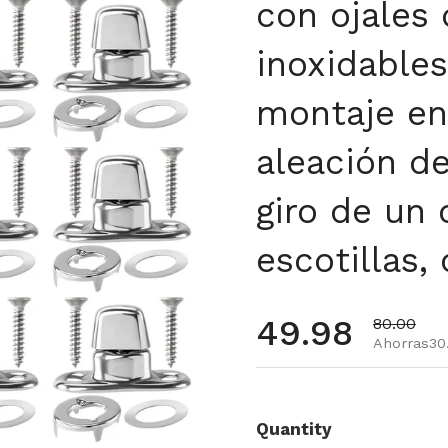
con ojales 
inoxidables
montaje en
aleación de
giro de un 
escotillas,
Precio habi
49.98
Precio de
80.00
Ahorras30
Quantity