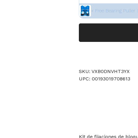
+ Free Bearing Puller 
SKU: VXB0DNVHT3YX
UPC: 00193019708613
Kit de fijaciones de blo