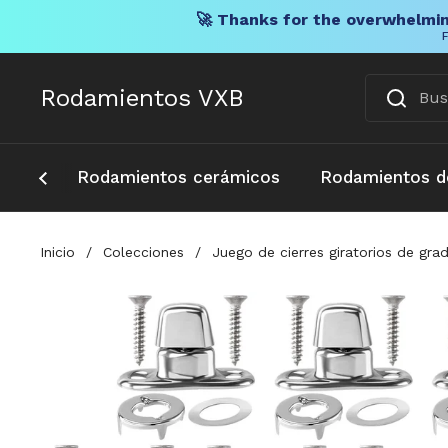
🚀 Thanks for the overwhelmin
F
Ir al contenido
Rodamientos VXB
Rodamientos cerámicos
Rodamientos d
Inicio
/
Colecciones
/
Juego de cierres giratorios de gra