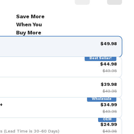
Save More
When You
Buy More
$49.98
Best Seller!
$44.98
$49.98
$39.98
$49.98
Wholesale
+
$34.99
$49.98
OEM
$24.99
s (Lead Time is 30-60 Days)
$49.98