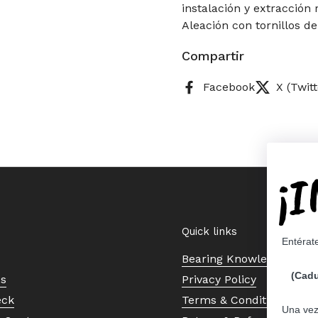
instalación y extracción 
Aleación con tornillos d
Compartir
Facebook
X (Twitt
¡
Quick links
Entérat
Bearing Knowledge Cent
(Cadu
Us
Privacy Policy
eck
Terms & Conditions
Una vez 