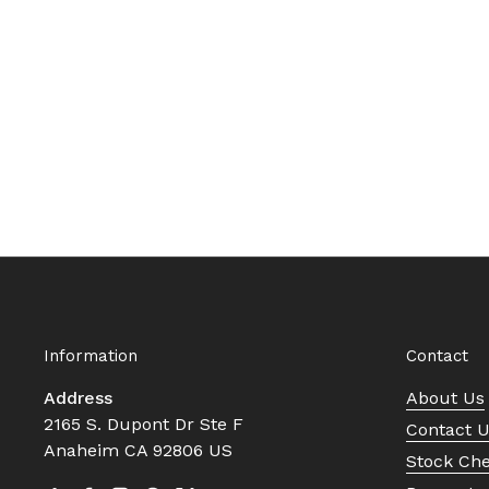
Information
Contact
Address
About Us
2165 S. Dupont Dr Ste F
Contact 
Anaheim CA 92806 US
Stock Ch