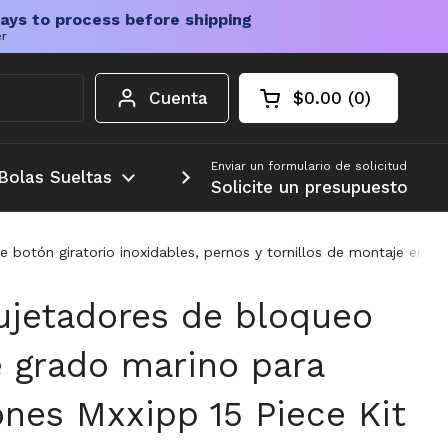
ays to process before shipping
er
Cuenta
$0.00
0
Carrito abierto
Total de la cesta:
productos en su c
Enviar un formulario de solicitud
Bolas Sueltas
Más
Solicite un presupuesto
otón giratorio inoxidables, pernos y tornillos de montaje en aleac
ujetadores de bloqueo
e grado marino para
nes Mxxipp 15 Piece Kit