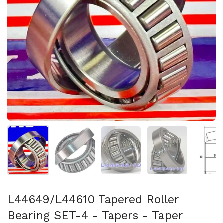
Mostrar diapositiva 1
Mostrar diapositiva 2
Mostrar diapositiva 3
Mostrar diaposit
Mo
L44649/L44610 Tapered Roller
Bearing SET-4 - Tapers - Taper