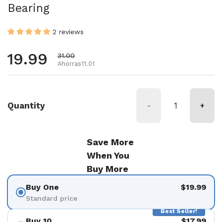
Bearing
2 reviews
Precio habitual
19.99
Precio de oferta
31.00
Ahorras11.01
Quantity
-
+
Save More
When You
Buy More
Buy One
$19.99
Standard price
Best Seller!
Buy 10
$17.99