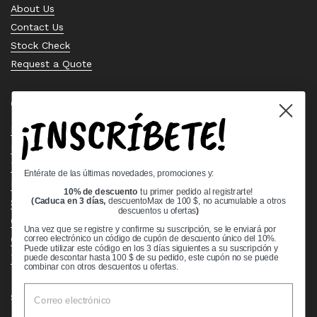
About Us
Contact Us
Stock Check
Request a Quote
Quick links
¡INSCRÍBETE!
Bearing Knowledge Center
Privacy Policy
Terms & Conditions
Entérate de las últimas novedades, promociones y:
Return & Refund Policy
10% de descuento
tu primer pedido al registrarte!
Shipping Policy
(Caduca en 3 días,
descuentoMax de 100 $, no acumulable a otros
descuentos u ofertas
)
Open Cookie Banner
Una vez que se registre y confirme su suscripción, se le enviará por
Comprehensive Guide to Ball Bearings
correo electrónico un código de cupón de descuento único del 10%.
Puede utilizar este código en los 3 días siguientes a su suscripción y
Track your Order
puede descontar hasta 100 $ de su pedido, este cupón no se puede
combinar con otros descuentos u ofertas.
Supported payment methods