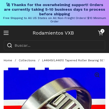
🚀 Thanks for the overwhelming support! Orders
are currently taking 5-10 business days to process
before shipping
Free Shipping to All US States on All Non-Freight Orders! $10 Minimum
Order
Ir al contenido
Carrito abier
0
Rodamientos VXB
Abrir menú
Home
/
Collections
/
L44649/L44610 Tapered Roller Bearing SET-4 