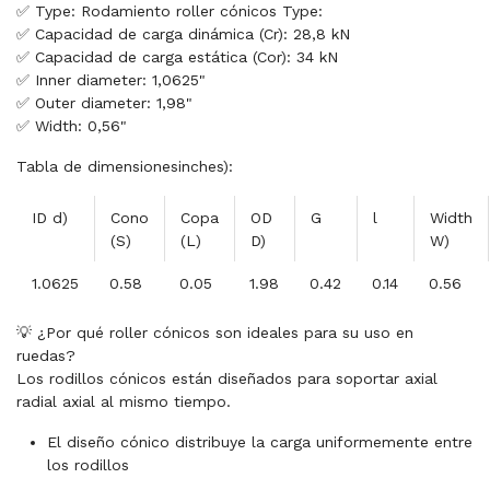
✅ Type: Rodamiento roller cónicos Type:
✅ Capacidad de carga dinámica (Cr): 28,8 kN
✅ Capacidad de carga estática (Cor): 34 kN
✅ Inner diameter: 1,0625"
✅ Outer diameter: 1,98"
✅ Width: 0,56"
Tabla de dimensionesinches):
ID d)
Cono
Copa
OD
G
l
Width
(S)
(L)
D)
W)
1.0625
0.58
0.05
1.98
0.42
0.14
0.56
💡 ¿Por qué roller cónicos son ideales para su uso en
ruedas?
Los rodillos cónicos están diseñados para soportar axial
radial axial al mismo tiempo.
El diseño cónico distribuye la carga uniformemente entre
los rodillos