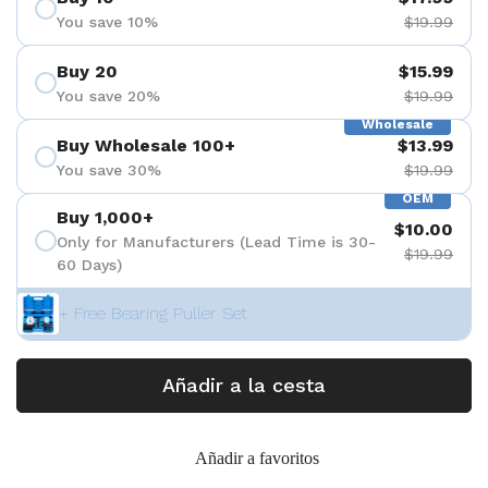
You save 10%
$19.99
Buy 20
$15.99
You save 20%
$19.99
Wholesale
Buy Wholesale 100+
$13.99
You save 30%
$19.99
OEM
Buy 1,000+
$10.00
Only for Manufacturers (Lead Time is 30-
$19.99
60 Days)
+ Free Bearing Puller Set
Añadir a la cesta
Añadir a favoritos