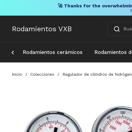
🚀 Thanks for the overwhelmin
F
Ir al contenido
Rodamientos VXB
Rodamientos cerámicos
Rodamientos d
Inicio
/
Colecciones
/
Regulador de cilindros de hidróge