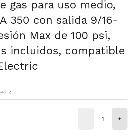
de gas para uso medio,
A 350 con salida 9/16-
esión Max de 100 psi,
 incluidos, compatible
Electric
tual
de oferta
45.12
-
+