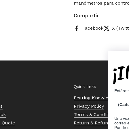
manómetros para control
Compartir
Facebook
X (Twitt
¡
Quick links
Entérat
Bearing Knowledge Cent
(Cadu
Us
Privacy Policy
eck
Terms & Conditions
Una vez 
a Quote
Return & Refund Policy
correo 
Puede ut