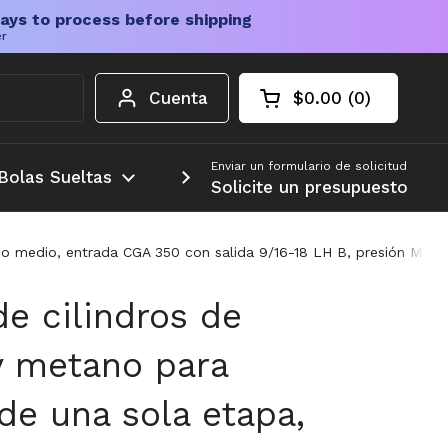
ays to process before shipping
er
Cuenta
$0.00
0
Carrito abierto
Total de la cesta:
productos en su c
Enviar un formulario de solicitud
Bolas Sueltas
Más
Solicite un presupuesto
o medio, entrada CGA 350 con salida 9/16-18 LH B, presión Max 10
e cilindros de
y metano para
de una sola etapa,