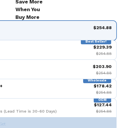
Save More
When You
Buy More
$254.88
Best Seller!
$229.39
$254.88
$203.90
$254.88
Wholesale
+
$178.42
$254.88
OEM
$127.44
s (Lead Time is 30-60 Days)
$254.88
Set