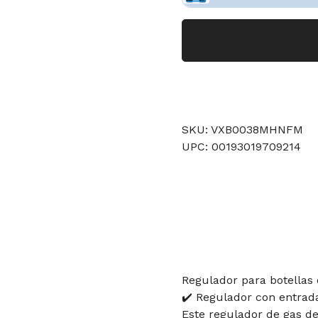
SKU: VXB0038MHNFM
UPC: 00193019709214
Regulador para botellas
✔️ Regulador con entrada
Este regulador de gas d