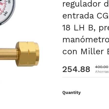
regulador 
entrada CG
18 LH B, pr
manómetros
con Miller 
Precio habi
254.88
Precio 
400.00
Ahorras1
Quantity