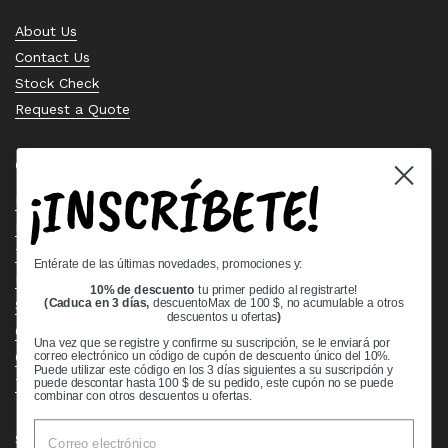
About Us
Contact Us
Stock Check
Request a Quote
Quick links
¡INSCRÍBETE!
Bearing Knowledge Center
Privacy Policy
Terms & Conditions
Entérate de las últimas novedades, promociones y:
Return & Refund Policy
10% de descuento
tu primer pedido al registrarte!
Shipping Policy
(Caduca en 3 días,
descuentoMax de 100 $, no acumulable a otros
descuentos u ofertas
)
Open Cookie Banner
Una vez que se registre y confirme su suscripción, se le enviará por
Comprehensive Guide to Ball Bearings
correo electrónico un código de cupón de descuento único del 10%.
Puede utilizar este código en los 3 días siguientes a su suscripción y
Track your Order
puede descontar hasta 100 $ de su pedido, este cupón no se puede
combinar con otros descuentos u ofertas.
Supported payment methods