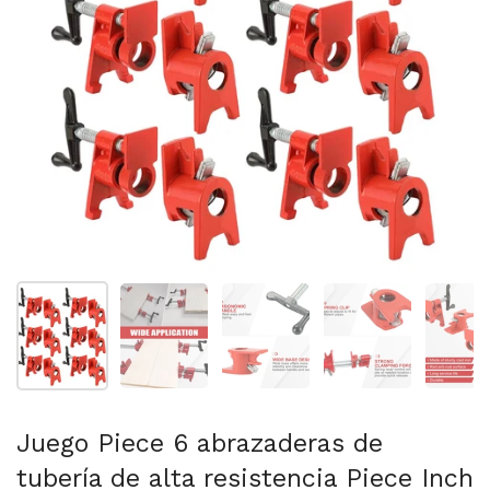
Mostrar diapositiva 1
Mostrar diapositiva 2
Mostrar diapositiva 3
Mostrar diaposit
Mo
Juego Piece 6 abrazaderas de
tubería de alta resistencia Piece Inch