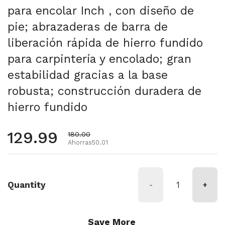
para encolar Inch , con diseño de
pie; abrazaderas de barra de
liberación rápida de hierro fundido
para carpintería y encolado; gran
estabilidad gracias a la base
robusta; construcción duradera de
hierro fundido
Precio habitual
129.99
Precio de oferta
180.00
Ahorras50.01
Quantity
-
+
Save More