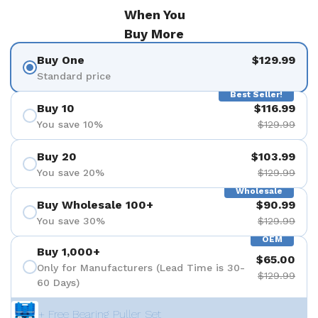
When You
Buy More
Buy One
$129.99
Standard price
Best Seller!
Buy 10
$116.99
You save 10%
$129.99
Buy 20
$103.99
You save 20%
$129.99
Wholesale
Buy Wholesale 100+
$90.99
You save 30%
$129.99
OEM
Buy 1,000+
$65.00
Only for Manufacturers (Lead Time is 30-
$129.99
60 Days)
+ Free Bearing Puller Set