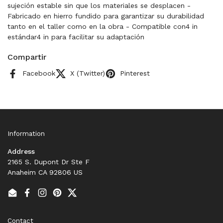
sujeción estable sin que los materiales se desplacen -
Fabricado en hierro fundido para garantizar su durabilidad
tanto en el taller como en la obra - Compatible con4 in
estándar4 in para facilitar su adaptación
Compartir
Facebook
X (Twitter)
Pinterest
Information
Address
2165 S. Dupont Dr Ste F
Anaheim CA 92806 US
Email
Facebook
Instagram
Pinterest
Twitter
Contact