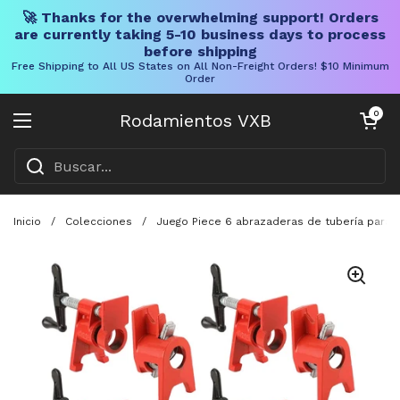
🚀 Thanks for the overwhelming support! Orders
are currently taking 5-10 business days to process
before shipping
Free Shipping to All US States on All Non-Freight Orders! $10 Minimum
Order
Ir al contenido
Carrito abier
0
Rodamientos VXB
Abrir menú
Inicio
/
Colecciones
/
Juego Piece 6 abrazaderas de tubería para en