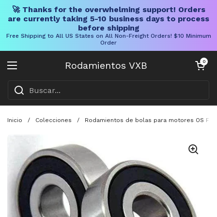
🚀 Thanks for the overwhelming support! Orders
are currently taking 5-10 business days to process
before shipping
Free Shipping to All US States on All Non-Freight Orders! $10 Minimum
Order
Ir al contenido
Carrito abier
0
Rodamientos VXB
Abrir menú
Inicio
/
Colecciones
/
Rodamientos de bolas para motores OS FSR 1