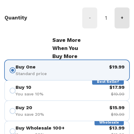
Quantity
-
+
Save More
When You
Buy More
Buy One
$19.99
Standard price
Best Seller!
Buy 10
$17.99
You save 10%
$19.99
Buy 20
$15.99
You save 20%
$19.99
Wholesale
Buy Wholesale 100+
$13.99