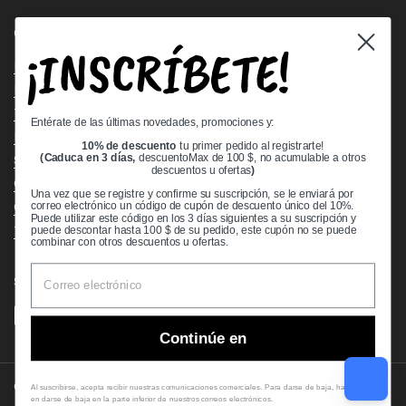
Quick links
¡INSCRÍBETE!
Bearing Knowledge Center
Privacy Policy
Terms & Conditions
Entérate de las últimas novedades, promociones y:
Return & Refund Policy
10% de descuento
tu primer pedido al registrarte!
(Caduca en 3 días,
descuentoMax de 100 $, no acumulable a otros
Shipping Policy
descuentos u ofertas
)
Open Cookie Banner
Una vez que se registre y confirme su suscripción, se le enviará por
Comprehensive Guide to Ball Bearings
correo electrónico un código de cupón de descuento único del 10%.
Puede utilizar este código en los 3 días siguientes a su suscripción y
Track your Order
puede descontar hasta 100 $ de su pedido, este cupón no se puede
combinar con otros descuentos u ofertas.
Supported payment methods
Continúe en
Copyright © 2026
VXB Bearings
.
Al suscribirse, acepta recibir nuestras comunicaciones comerciales. Para darse de baja, haga clic
en darse de baja en la parte inferior de nuestros correos electrónicos.