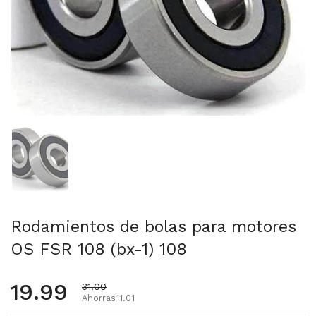
Mostrar diapositiva 1
Rodamientos de bolas para motores
OS FSR 108 (bx-1) 108
Precio habitual
19.99
Precio de oferta
31.00
Ahorras11.01