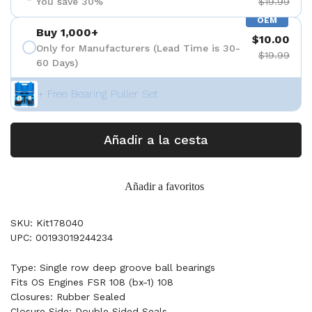
You save 30%
$19.99
OEM
Buy 1,000+
$10.00
Only for Manufacturers (Lead Time is 30-
$19.99
60 Days)
+ Free Bearing Puller Set
Añadir a la cesta
Añadir a favoritos
SKU: Kit178040
UPC: 00193019244234
Type: Single row deep groove ball bearings
Fits OS Engines FSR 108 (bx-1) 108
Closures: Rubber Sealed
Closure Side: Double Sided Seals