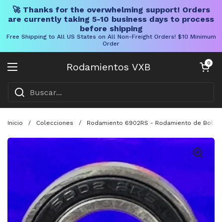
🚀 Thanks for the overwhelming support! Orders
are currently taking 5-10 business days to process
before shipping
Free Shipping to All US States on All Non-Freight Orders! $10 Minimum
Order
Ir al contenido
Carrito abier
0
Rodamientos VXB
Abrir menú
Inicio
/
Colecciones
/
Rodamiento 6902RS - Rodamiento de Bolas