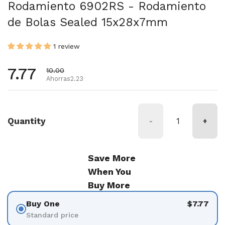
Rodamiento 6902RS - Rodamiento
de Bolas Sealed 15x28x7mm
1 review
Precio habitual
7.77
Precio de oferta
10.00
Ahorras2.23
Quantity
-
+
Save More
When You
Buy More
Buy One
$7.77
Standard price