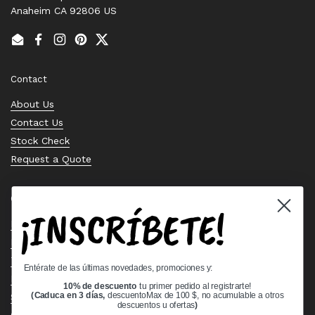
Anaheim CA 92806 US
Email
Facebook
Instagram
Pinterest
Twitter
Contact
About Us
Contact Us
Stock Check
Request a Quote
Quick links
¡INSCRÍBETE!
Bearing Knowledge Center
Privacy Policy
Terms & Conditions
Entérate de las últimas novedades, promociones y:
Return & Refund Policy
10% de descuento
tu primer pedido al registrarte!
Shipping Policy
(Caduca en 3 días,
descuentoMax de 100 $, no acumulable a otros
descuentos u ofertas
)
Open Cookie Banner