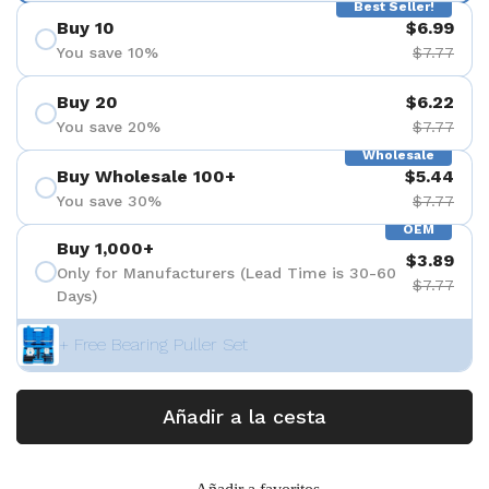
Best Seller!
Buy 10
$6.99
You save 10%
$7.77
Buy 20
$6.22
You save 20%
$7.77
Wholesale
Buy Wholesale 100+
$5.44
You save 30%
$7.77
OEM
Buy 1,000+
$3.89
Only for Manufacturers (Lead Time is 30-60
$7.77
Days)
+ Free Bearing Puller Set
Añadir a la cesta