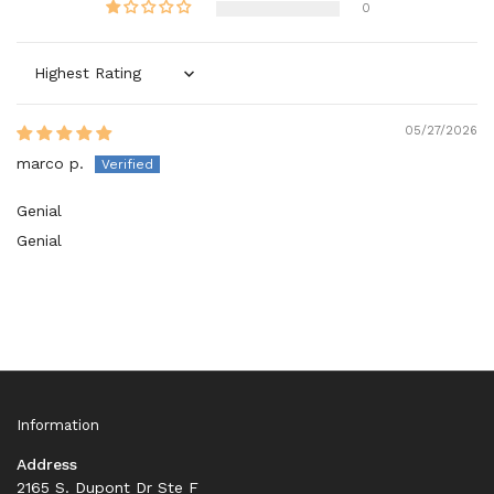
0
Sort by
05/27/2026
marco p.
Genial
Genial
Information
Address
2165 S. Dupont Dr Ste F