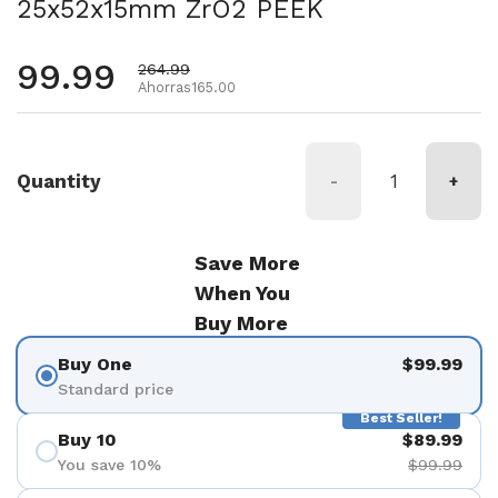
25x52x15mm ZrO2 PEEK
Precio habitual
99.99
Precio de oferta
264.99
Ahorras165.00
Quantity
-
+
Save More
When You
Buy More
Buy One
$99.99
Standard price
Best Seller!
Buy 10
$89.99
You save 10%
$99.99