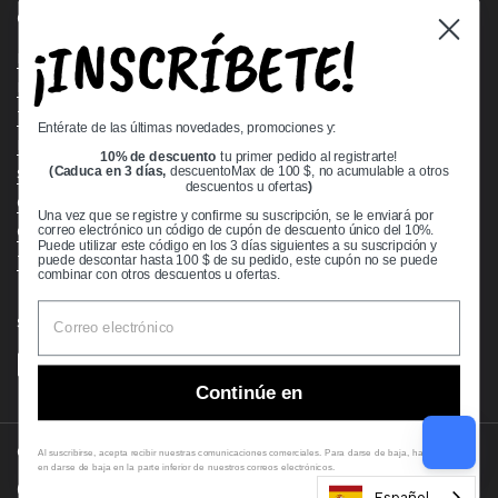
Quick links
¡INSCRÍBETE!
Bearing Knowledge Center
Privacy Policy
Terms & Conditions
Entérate de las últimas novedades, promociones y:
Return & Refund Policy
10% de descuento
tu primer pedido al registrarte!
Shipping Policy
(Caduca en 3 días,
descuentoMax de 100 $, no acumulable a otros
descuentos u ofertas
)
Open Cookie Banner
Una vez que se registre y confirme su suscripción, se le enviará por
Comprehensive Guide to Ball Bearings
correo electrónico un código de cupón de descuento único del 10%.
Puede utilizar este código en los 3 días siguientes a su suscripción y
Track your Order
puede descontar hasta 100 $ de su pedido, este cupón no se puede
combinar con otros descuentos u ofertas.
Supported payment methods
Continúe en
Copyright © 2026
VXB Bearings
.
Al suscribirse, acepta recibir nuestras comunicaciones comerciales. Para darse de baja, haga clic
en darse de baja en la parte inferior de nuestros correos electrónicos.
Country/region
(USD $)
Español