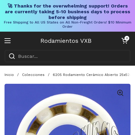
🚀 Thanks for the overwhelming support! Orders
are currently taking 5-10 business days to process
before shipping
Free Shipping to All US States on All Non-Freight Orders! $10 Minimum
Order
Ir al contenido
Carrito abier
0
Rodamientos VXB
Abrir menú
Inicio
/
Colecciones
/
6205 Rodamiento Cerámico Abierto 25x52x1