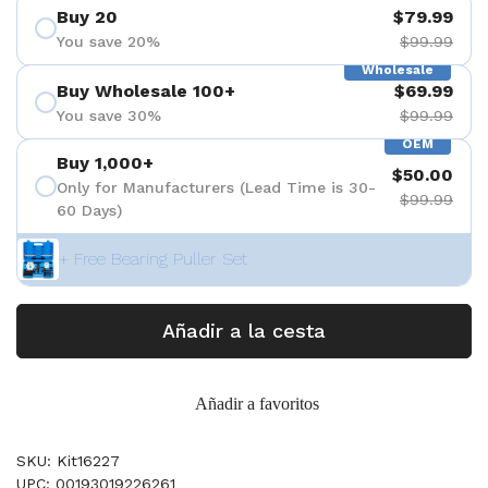
Buy 20
$79.99
You save 20%
$99.99
Wholesale
Buy Wholesale 100+
$69.99
You save 30%
$99.99
OEM
Buy 1,000+
$50.00
Only for Manufacturers (Lead Time is 30-
$99.99
60 Days)
+ Free Bearing Puller Set
Añadir a la cesta
Añadir a favoritos
SKU: Kit16227
UPC: 00193019226261