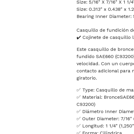
Size: 5/16" X 7/16" X 1 1/
Size: 0.313" x 0.438" x 1.
Bearing Inner Diameter: 
Casquillo de fundición de
✔️ Cojinete de casquillo
Este casquillo de bronce
fundido SAE660 (C93200),
velocidad. Con un cuerpo
contacto adicional para 
giratorio.
✅ Type: Casquillo de man
✅ Material: BronceSAE66
C93200)
✅ Diámetro Inner Diamete
✅ Outer Diameter: 7/16" 
✅ Longitud: 1 1/4" (1,250"
✅ Forma: Cilíndrica