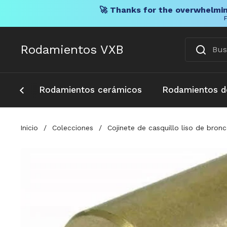
🚀 Thanks for the overwhelmin
F
Ir al contenido
Rodamientos VXB
Rodamientos cerámicos
Rodamientos d
Inicio
/
Colecciones
/
Cojinete de casquillo liso de bronc