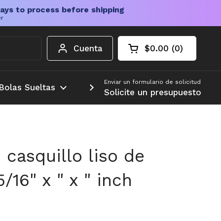
ays to process before shipping
er
Cuenta
$0.00
0
Carrito abierto
Total de la cesta:
productos en su c
Enviar un formulario de solicitud
Bolas Sueltas
Más
Solicite un presupuesto
 casquillo liso de
/16" x " x " inch
tual
ta