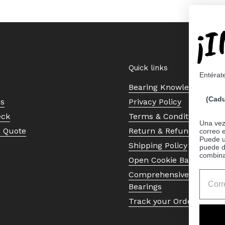
¡
Quick links
Entérat
Bearing Knowledge Cent
(Cadu
Us
Privacy Policy
eck
Terms & Conditions
Una vez 
a Quote
Return & Refund Policy
correo 
Puede ut
Shipping Policy
puede d
combina
Open Cookie Banner
Comprehensive Guide to 
Bearings
Track your Order