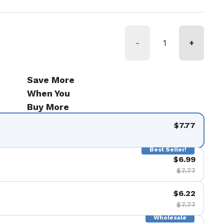
-
+
Save More
When You
Buy More
$7.77
Best Seller!
$6.99
$7.77
$6.22
$7.77
Wholesale