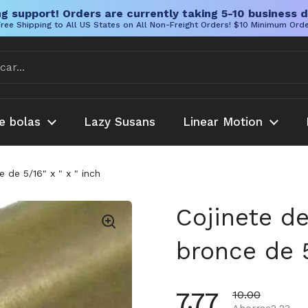
g support! Orders are currently taking 5-10 business d
ree Shipping to All US States on All Non-Freight Orders! $10 Minimum Ord
e bolas
Lazy Susans
Linear Motion
e de 5/16" x " x " inch
Cojinete de
bronce de 5
Precio habi
7.77
Precio de ofer
10.00