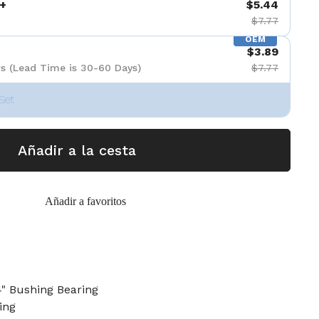
+
$5.44
$7.77
OEM
$3.89
s (Lead Time is 30-60 Days)
$7.77
Set
Añadir a la cesta
Añadir a favoritos
/4" Bushing Bearing
ing