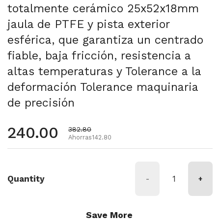
totalmente cerámico 25x52x18mm
jaula de PTFE y pista exterior
esférica, que garantiza un centrado
fiable, baja fricción, resistencia a
altas temperaturas y Tolerance a la
deformación Tolerance maquinaria
de precisión
Precio habitual
240.00
Precio de oferta
382.80
Ahorras142.80
Quantity
-
+
Save More