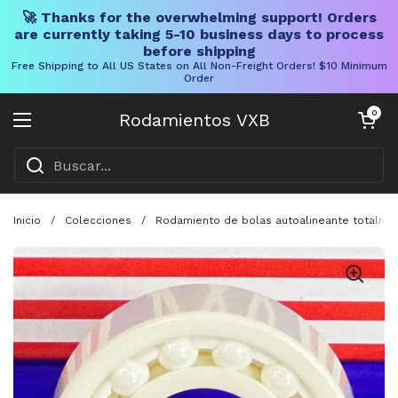
🚀 Thanks for the overwhelming support! Orders
are currently taking 5-10 business days to process
before shipping
Free Shipping to All US States on All Non-Freight Orders! $10 Minimum
Order
Ir al contenido
Carrito abier
0
Rodamientos VXB
Abrir menú
Inicio
/
Colecciones
/
Rodamiento de bolas autoalineante totalmente