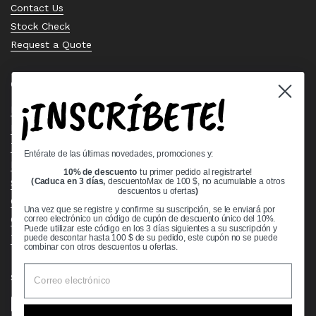
Contact Us
Stock Check
Request a Quote
Quick links
¡INSCRÍBETE!
Bearing Knowledge Center
Privacy Policy
Terms & Conditions
Entérate de las últimas novedades, promociones y:
Return & Refund Policy
10% de descuento
tu primer pedido al registrarte!
Shipping Policy
(Caduca en 3 días,
descuentoMax de 100 $, no acumulable a otros
descuentos u ofertas
)
Open Cookie Banner
Una vez que se registre y confirme su suscripción, se le enviará por
Comprehensive Guide to Ball Bearings
correo electrónico un código de cupón de descuento único del 10%.
Puede utilizar este código en los 3 días siguientes a su suscripción y
Track your Order
puede descontar hasta 100 $ de su pedido, este cupón no se puede
combinar con otros descuentos u ofertas.
Supported payment methods