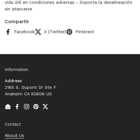
vida útil en condiciones adversas - Soporta la desalineación
sin atascarse
Compartir
Facebook
X (Twitter)
Pinterest
Information
Address
2165 S. Dupont Dr Ste F
Anaheim CA 92806 US
Email
Facebook
Instagram
Pinterest
Twitter
Contact
About Us