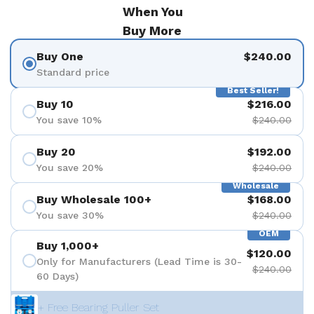
When You
Buy More
Buy One
$240.00
Standard price
Best Seller!
Buy 10
$216.00
You save 10%
$240.00
Buy 20
$192.00
You save 20%
$240.00
Wholesale
Buy Wholesale 100+
$168.00
You save 30%
$240.00
OEM
Buy 1,000+
$120.00
Only for Manufacturers (Lead Time is 30-
$240.00
60 Days)
+ Free Bearing Puller Set