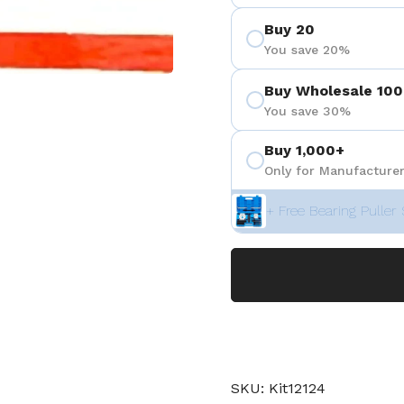
Buy 20
You save 20%
Buy Wholesale 100
positiva 4
You save 30%
Buy 1,000+
Only for Manufacturer
+ Free Bearing Puller 
SKU: Kit12124