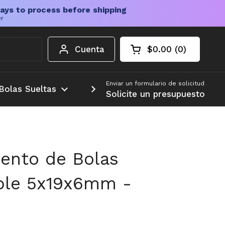
ays to process before shipping
er
Cuenta
$0.00
0
Carrito abierto
Total de la cesta:
productos en su c
Enviar un formulario de solicitud
Bolas Sueltas
Más
Solicite un presupuesto
ento de Bolas
ble 5x19x6mm -