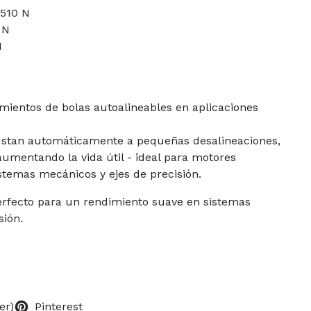
2510 N
 N
M
amientos de bolas autoalineables en aplicaciones
ustan automáticamente a pequeñas desalineaciones,
aumentando la vida útil - ideal para motores
temas mecánicos y ejes de precisión.
erfecto para un rendimiento suave en sistemas
sión.
er)
Pinterest