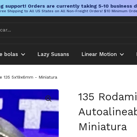
g support! Orders are currently taking 5-10 business d
ree Shipping to All US States on All Non-Freight Orders! $10 Minimum Ord
e bolas
Lazy Susans
Linear Motion
e 135 5x19x6mm - Miniatura
135 Rodami
Autoalinea
Miniatura