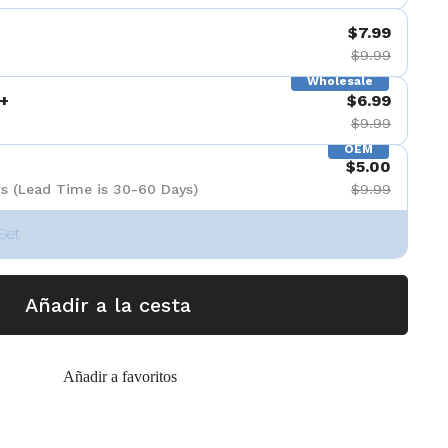
$7.99
$9.99
Wholesale
+
$6.99
$9.99
OEM
$5.00
s (Lead Time is 30-60 Days)
$9.99
Set
Añadir a la cesta
Añadir a favoritos