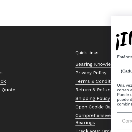
¡
Quick links
Entérat
Bearing Knowledge Cent
(Cadu
Us
Privacy Policy
eck
Terms & Conditions
Una vez 
a Quote
Return & Refund Policy
correo 
Puede ut
Shipping Policy
puede d
combina
Open Cookie Banner
Comprehensive Guide to 
Bearings
Track your Order