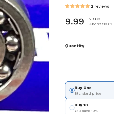
2 reviews
Precio habi
9.99
Precio de of
20.00
Ahorras10.01
Quantity
Buy One
Standard price
Buy 10
You save 10%