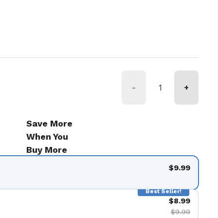
tual
erta
-
+
Save More
When You
Buy More
$9.99
Best Seller!
$8.99
$9.99