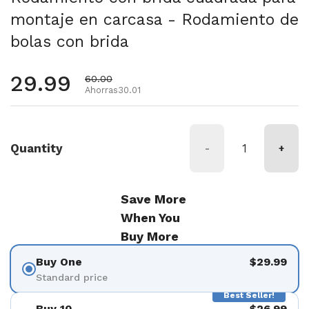
montaje en carcasa - Rodamiento de
bolas con brida
Precio habitual
29.99
Precio de oferta
60.00
Ahorras30.01
Quantity
-
+
Save More
When You
Buy More
Buy One
$29.99
Standard price
Best Seller!
Buy 10
$26.99