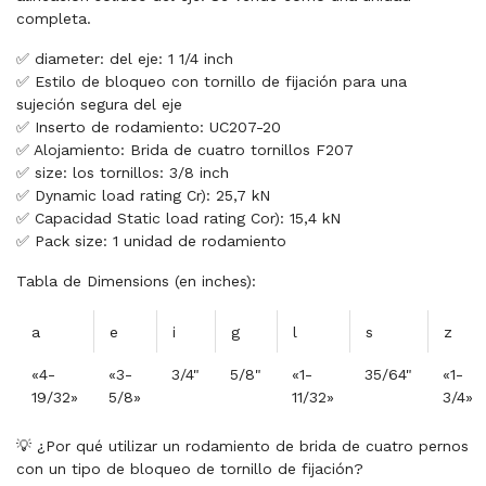
completa.
✅ diameter: del eje: 1 1/4 inch
✅ Estilo de bloqueo con tornillo de fijación para una
sujeción segura del eje
✅ Inserto de rodamiento: UC207-20
✅ Alojamiento: Brida de cuatro tornillos F207
✅ size: los tornillos: 3/8 inch
✅ Dynamic load rating Cr): 25,7 kN
✅ Capacidad Static load rating Cor): 15,4 kN
✅ Pack size: 1 unidad de rodamiento
Tabla de Dimensions (en inches):
a
e
i
g
l
s
z
«4-
«3-
3/4"
5/8"
«1-
35/64"
«1-
19/32»
5/8»
11/32»
3/4»
💡 ¿Por qué utilizar un rodamiento de brida de cuatro pernos
con un tipo de bloqueo de tornillo de fijación?