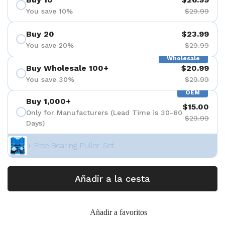
You save 10%
$29.99
Buy 20
$23.99
You save 20%
$29.99
Wholesale
Buy Wholesale 100+
$20.99
You save 30%
$29.99
OEM
Buy 1,000+
$15.00
Only for Manufacturers (Lead Time is 30-60
$29.99
Days)
+ Free Bearing Puller Set
Añadir a la cesta
Añadir a favoritos