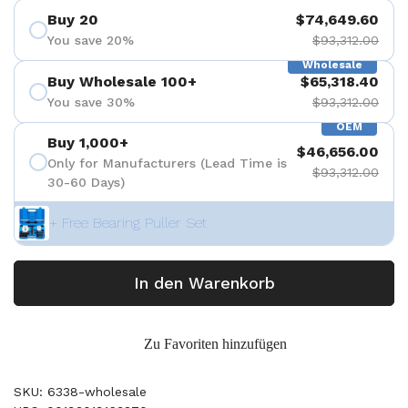
Buy 20
$74,649.60
You save 20%
$93,312.00
Wholesale
Buy Wholesale 100+
$65,318.40
You save 30%
$93,312.00
OEM
Buy 1,000+
$46,656.00
Only for Manufacturers (Lead Time is
$93,312.00
30-60 Days)
+ Free Bearing Puller Set
In den Warenkorb
Zu Favoriten hinzufügen
SKU: 6338-wholesale