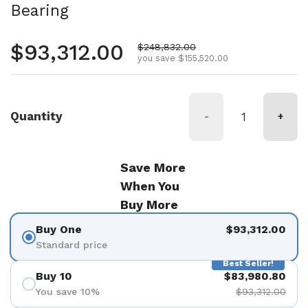
Bearing
Regular price
$93,312.00
Sale price
$248,832.00
you save $155,520.00
Quantity
-
+
Save More
When You
Buy More
Buy One
$93,312.00
Standard price
Best Seller!
Buy 10
$83,980.80
You save 10%
$93,312.00