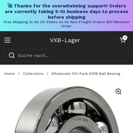
🚀 Thanks for the overwhelming support! Orders
are currently taking 5-10 business days to process
before shipping
Free Shipping to All US States on All Non-Freight Orders! $10 Minimum
Order
Direkt zum Inhalt
Warenkorb öff
0
VXB-Lager
Menü öffnen
Home
/
Collections
/
Wholesale 100-Pack 6338 Ball Bearing