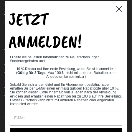
Contact Us
JETZT
Stock Check
Request a Quote
ANMELDEN!
Quick links
Bearing Knowledge Center
Privacy Policy
Erhalte die neuesten Informationen zu Neuerscheinungen,
Sonderangeboten und:
Terms & Conditions
10 % Rabatt
auf Ihre erste Bestellung, wenn Sie sich anmelden!
Return & Refund Policy
(Gültig für 3 Tage,
Max 100 $, nicht mit anderen Rabatten oder
Angeboten kombinierbar
)
Shipping Policy
Sobald Sie sich angemeldet und Ihr Abonnement bestätigt haben,
Open Cookie Banner
erhalten Sie per E-Mail einen einmalig gültigen Rabattcode über 10 %.
Comprehensive Guide to Ball Bearings
Sie können diesen Code innerhalb von 3 Tagen nach der Anmeldung
einlösen und erhalten einen Rabatt von bis zu 100 $ auf Ihre Bestellung.
Track your Order
Dieser Gutschein kann nicht mit anderen Rabatten oder Angeboten
kombiniert werden.
Supported payment methods