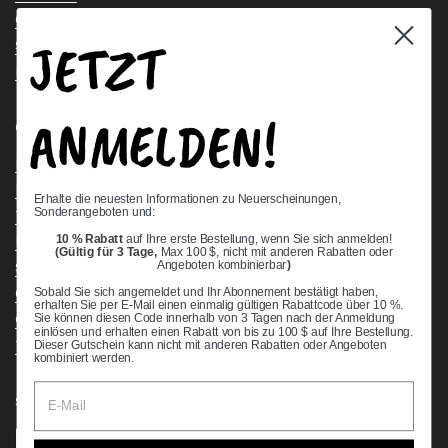
Contact Us
JETZT
Stock Check
Request a Quote
ANMELDEN!
Quick links
Bearing Knowledge Center
Privacy Policy
Erhalte die neuesten Informationen zu Neuerscheinungen,
Sonderangeboten und:
Terms & Conditions
10 % Rabatt
auf Ihre erste Bestellung, wenn Sie sich anmelden!
Return & Refund Policy
(Gültig für 3 Tage,
Max 100 $, nicht mit anderen Rabatten oder
Shipping Policy
Angeboten kombinierbar
)
Open Cookie Banner
Sobald Sie sich angemeldet und Ihr Abonnement bestätigt haben,
erhalten Sie per E-Mail einen einmalig gültigen Rabattcode über 10 %.
Comprehensive Guide to Ball Bearings
Sie können diesen Code innerhalb von 3 Tagen nach der Anmeldung
einlösen und erhalten einen Rabatt von bis zu 100 $ auf Ihre Bestellung.
Track your Order
Dieser Gutschein kann nicht mit anderen Rabatten oder Angeboten
kombiniert werden.
Supported payment methods