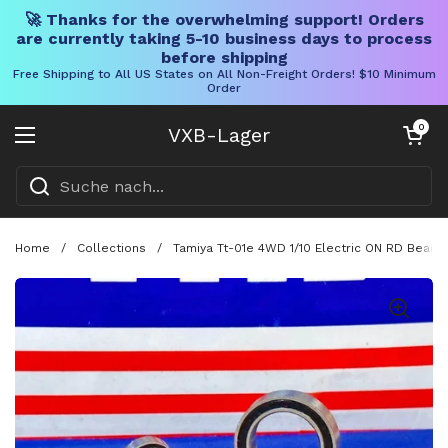
🚀 Thanks for the overwhelming support! Orders
are currently taking 5-10 business days to process
before shipping
Free Shipping to All US States on All Non-Freight Orders! $10 Minimum
Order
Direkt zum Inhalt
Warenkorb öff
0
VXB-Lager
Menü öffnen
Home
/
Collections
/
Tamiya Tt-01e 4WD 1/10 Electric ON RD Bearin