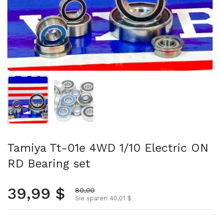
Folie 1 anzeigen
Folie 2 anzeigen
Tamiya Tt-01e 4WD 1/10 Electric ON
RD Bearing set
Regulärer Preis
39,99 $
Aktionspreis
80,00
Sie sparen 40,01 $