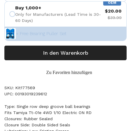
OEM
Buy 1,000+
$20.00
Only for Manufacturers (Lead Time is 30-
$39.99
60 Days)
+ Free Bearing Puller Set
In den Warenkorb
Zu Favoriten hinzufügen
SKU: Kit177569
UPC: 00193019239612
Type: Single row deep groove ball bearings
Fits Tamiya Tt-01e 4WD 1/10 Electric ON RD
Closures: Rubber Sealed
Closure Side: Double Sided Seals