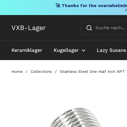
🚀 Thanks for the overwhelmin
F
Direkt zum Inhalt
VXB-Lager
Keramiklager
Kugellager
Lazy Susans
Home
/
Collections
/
Stainless Steel One Half Inch NP