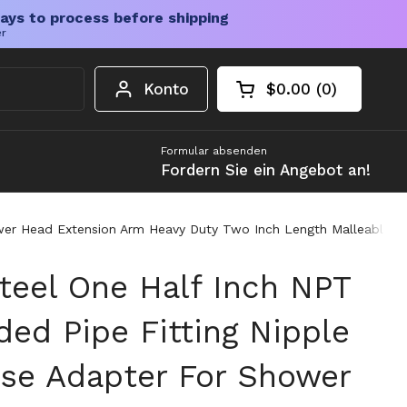
ays to process before shipping
er
Konto
$0.00
0
Warenkorb öffnen
Gesamtbetrag im 
Artikel in Ihrem W
Formular absenden
Fordern Sie ein Angebot an!
ower Head Extension Arm Heavy Duty Two Inch Length Malleable N
Steel One Half Inch NPT
ded Pipe Fitting Nipple
se Adapter For Shower