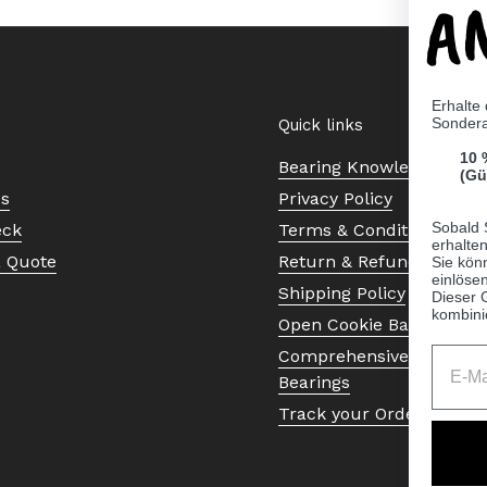
A
Erhalte
Sonder
Quick links
10 
Bearing Knowledge Cent
(Gü
Us
Privacy Policy
Sobald 
eck
Terms & Conditions
erhalte
a Quote
Return & Refund Policy
Sie kön
einlösen
Shipping Policy
Dieser 
kombini
Open Cookie Banner
Comprehensive Guide to 
Bearings
Track your Order