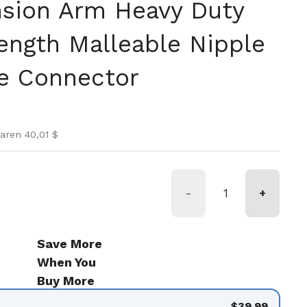
sion Arm Heavy Duty
ength Malleable Nipple
e Connector
Preis
nspreis
aren 40,01 $
-
+
Save More
When You
Buy More
$39.99