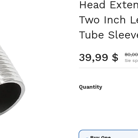
Head Exten
Two Inch L
Tube Sleev
Regulärer 
39,99 $
Aktio
80,00
Sie sp
Quantity
Buy One