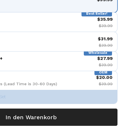
Best Seller!
$35.99
$39.99
$31.99
$39.99
Wholesale
+
$27.99
$39.99
OEM
$20.00
s (Lead Time is 30-60 Days)
$39.99
Set
In den Warenkorb