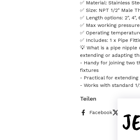
✅ Material: Stainless Ste
✅ Size: NPT 1/2" Male T
✅ Length options: 2", 4", 
✅ Max working pressure:
✅ Operating temperature:
✅ Includes: 1 x Pipe Fitt
💡 What is a pipe nipple
extending or adapting th
- Handy for joining two t
fixtures
- Practical for extendin
- Works with standard 1
Teilen
J
Facebook
X (Twitt