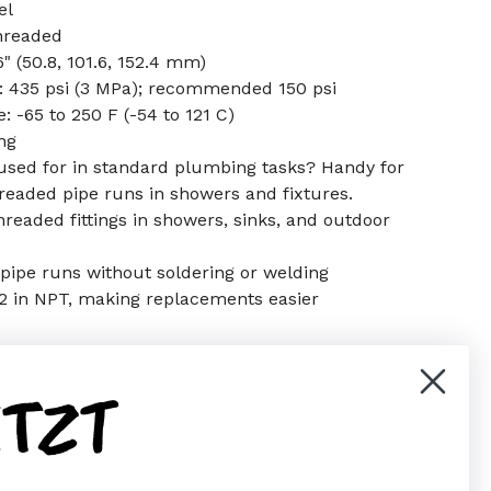
el
hreaded
6" (50.8, 101.6, 152.4 mm)
 435 psi (3 MPa); recommended 150 psi
 -65 to 250 F (-54 to 121 C)
ing
 used for in standard plumbing tasks? Handy for
readed pipe runs in showers and fixtures.
hreaded fittings in showers, sinks, and outdoor
g pipe runs without soldering or welding
/2 in NPT, making replacements easier
ETZT
er)
Pinterest