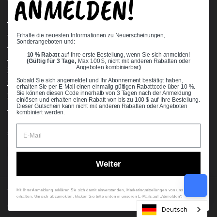
ANMELDEN!
Quick links
Bearing Knowledge Center
Privacy Policy
Erhalte die neuesten Informationen zu Neuerscheinungen,
Sonderangeboten und:
Terms & Conditions
10 % Rabatt
auf Ihre erste Bestellung, wenn Sie sich anmelden!
Return & Refund Policy
(Gültig für 3 Tage,
Max 100 $, nicht mit anderen Rabatten oder
Shipping Policy
Angeboten kombinierbar
)
Open Cookie Banner
Sobald Sie sich angemeldet und Ihr Abonnement bestätigt haben,
erhalten Sie per E-Mail einen einmalig gültigen Rabattcode über 10 %.
Comprehensive Guide to Ball Bearings
Sie können diesen Code innerhalb von 3 Tagen nach der Anmeldung
einlösen und erhalten einen Rabatt von bis zu 100 $ auf Ihre Bestellung.
Track your Order
Dieser Gutschein kann nicht mit anderen Rabatten oder Angeboten
kombiniert werden.
Supported payment methods
Weiter
Copyright © 2026
VXB Bearings
.
Mit Ihrer Anmeldung erklären Sie sich damit einverstanden, Marketingmitteilungen von uns zu
erhalten. Um sich abzumelden, klicken Sie bitte unten in unseren E-Mails auf „Abmelden“.
Country/region
(USD $)
Deutsch