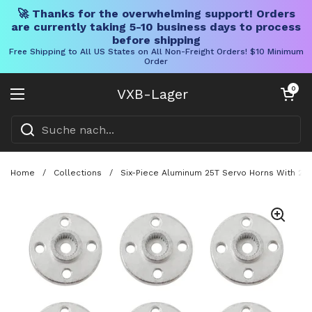
🚀 Thanks for the overwhelming support! Orders
are currently taking 5-10 business days to process
before shipping
Free Shipping to All US States on All Non-Freight Orders! $10 Minimum
Order
Direkt zum Inhalt
Warenkorb öff
0
VXB-Lager
Menü öffnen
Home
/
Collections
/
Six-Piece Aluminum 25T Servo Horns With 20M