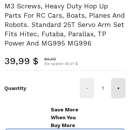
M3 Screws, Heavy Duty Hop Up
Parts For RC Cars, Boats, Planes And
Robots. Standard 25T Servo Arm Set
Fits Hitec, Futaba, Parallax, TP
Power And MG995 MG996
Regulärer Preis
39,99 $
Aktionspreis
80,00
Sie sparen 40,01 $
Quantity
-
+
Save More
When You
Buy More