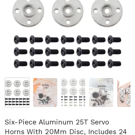
Folie 1 anzeigen
Folie 2 anzeigen
Folie 3 anzeigen
Folie 4 anzeigen
Fo
Six-Piece Aluminum 25T Servo
Horns With 20Mm Disc, Includes 24