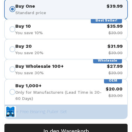
Buy One
$39.99
Standard price
Best Seller!
Buy 10
$35.99
You save 10%
$39.99
Buy 20
$31.99
You save 20%
$39.99
Wholesale
Buy Wholesale 100+
$27.99
You save 30%
$39.99
OEM
Buy 1,000+
$20.00
Only for Manufacturers (Lead Time is 30-
$39.99
60 Days)
+ Free Bearing Puller Set
In den Warenkorb