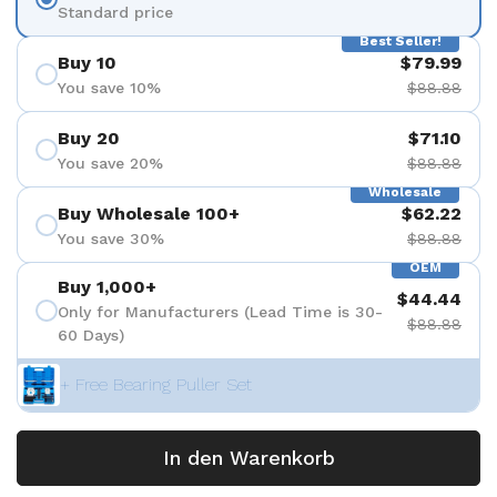
Standard price
Best Seller!
Buy 10
$79.99
You save 10%
$88.88
Buy 20
$71.10
You save 20%
$88.88
Wholesale
Buy Wholesale 100+
$62.22
You save 30%
$88.88
OEM
Buy 1,000+
$44.44
Only for Manufacturers (Lead Time is 30-
$88.88
60 Days)
+ Free Bearing Puller Set
In den Warenkorb