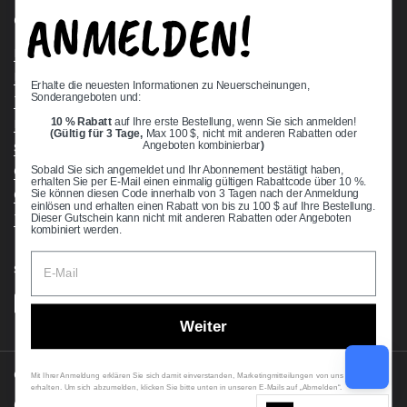
ANMELDEN!
Quick links
Bearing Knowledge Center
Privacy Policy
Erhalte die neuesten Informationen zu Neuerscheinungen,
Sonderangeboten und:
Terms & Conditions
10 % Rabatt
auf Ihre erste Bestellung, wenn Sie sich anmelden!
Return & Refund Policy
(Gültig für 3 Tage,
Max 100 $, nicht mit anderen Rabatten oder
Shipping Policy
Angeboten kombinierbar
)
Open Cookie Banner
Sobald Sie sich angemeldet und Ihr Abonnement bestätigt haben,
erhalten Sie per E-Mail einen einmalig gültigen Rabattcode über 10 %.
Comprehensive Guide to Ball Bearings
Sie können diesen Code innerhalb von 3 Tagen nach der Anmeldung
einlösen und erhalten einen Rabatt von bis zu 100 $ auf Ihre Bestellung.
Track your Order
Dieser Gutschein kann nicht mit anderen Rabatten oder Angeboten
kombiniert werden.
Supported payment methods
Weiter
Copyright © 2026
VXB Bearings
.
Mit Ihrer Anmeldung erklären Sie sich damit einverstanden, Marketingmitteilungen von uns zu
erhalten. Um sich abzumelden, klicken Sie bitte unten in unseren E-Mails auf „Abmelden“.
Country/region
(USD $)