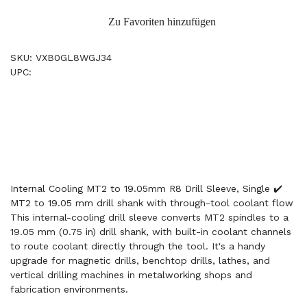
Zu Favoriten hinzufügen
SKU: VXB0GL8WGJ34
UPC:
Internal Cooling MT2 to 19.05mm R8 Drill Sleeve, Single ✔️
MT2 to 19.05 mm drill shank with through-tool coolant flow
This internal-cooling drill sleeve converts MT2 spindles to a
19.05 mm (0.75 in) drill shank, with built-in coolant channels
to route coolant directly through the tool. It's a handy
upgrade for magnetic drills, benchtop drills, lathes, and
vertical drilling machines in metalworking shops and
fabrication environments.