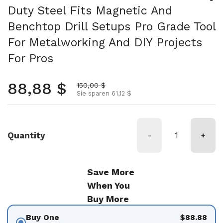
Duty Steel Fits Magnetic And
Benchtop Drill Setups Pro Grade Tool
For Metalworking And DIY Projects
For Pros
Normalpreis
88,88 $
Aktionspreis
150,00 $
Sie sparen 61,12 $
Quantity
-
+
Save More
When You
Buy More
Buy One
$88.88