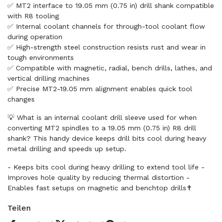
✅ MT2 interface to 19.05 mm (0.75 in) drill shank compatible
with R8 tooling
✅ Internal coolant channels for through-tool coolant flow
during operation
✅ High-strength steel construction resists rust and wear in
tough environments
✅ Compatible with magnetic, radial, bench drills, lathes, and
vertical drilling machines
✅ Precise MT2-19.05 mm alignment enables quick tool
changes
💡 What is an internal coolant drill sleeve used for when
converting MT2 spindles to a 19.05 mm (0.75 in) R8 drill
shank? This handy device keeps drill bits cool during heavy
metal drilling and speeds up setup.
- Keeps bits cool during heavy drilling to extend tool life -
Improves hole quality by reducing thermal distortion -
Enables fast setups on magnetic and benchtop drills✝️
Teilen