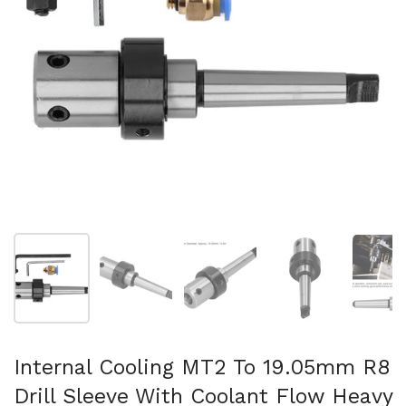
Folie 1 anzeigen
Folie 2 anzeigen
Folie 3 anzeigen
Folie 4 anzeigen
Fo
Internal Cooling MT2 To 19.05mm R8
Drill Sleeve With Coolant Flow Heavy