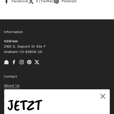
Facebook
X (Twitter)
Pinterest
Information
Address
2165 S. Dupont Dr Ste F
Anaheim CA 92806 US
Email
Facebook
Instagram
Pinterest
Twitter
Contact
About Us
Contact Us
JETZT
Stock Check
Request a Quote