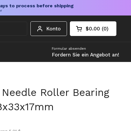
ays to process before shipping
er
Konto
$0.00
0
Warenkorb öffnen
Gesamtbetrag im 
Artikel in Ihrem W
Formular absenden
Fordern Sie ein Angebot an!
 Needle Roller Bearing
28x33x17mm
is
spreis