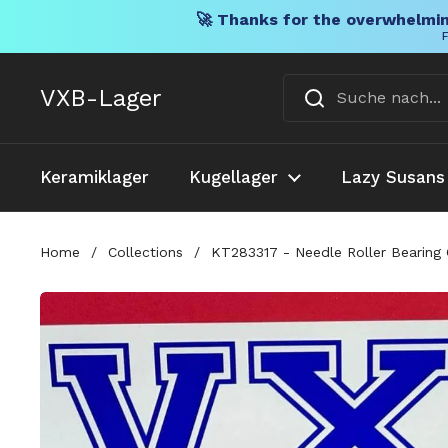
🚀 Thanks for the overwhelmin
F
Direkt zum Inhalt
VXB-Lager
Keramiklager
Kugellager
Lazy Susans
Home
/
Collections
/
KT283317 - Needle Roller Bearin