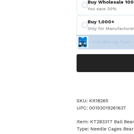
Buy Wholesale 100
You save 30%
Buy 1,000+
Only for Manufacturer
+ Free Bearing Puller 
SKU: Kit18265
UPC: 00193019261637
Item: KT283317 Ball Bear
Type: Needle Cages Bear