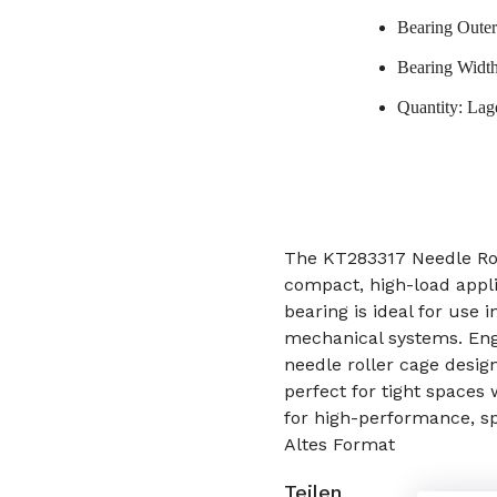
Bearing Oute
Bearing Widt
Quantity: Lag
The KT283317 Needle Rol
compact, high-load appl
bearing is ideal for use 
mechanical systems. Engi
needle roller cage design
perfect for tight spaces 
for high-performance, sp
Altes Format
Teilen