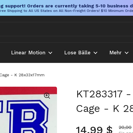
g support! Orders are currently taking 5-10 business d
ree Shipping to All US States on All Non-Freight Orders! $10 Minimum Ord
Linear Motion
Lose Bälle
Mehr
g Cage - K 28x33x17mm
KT283317 -
Cage - K 
Normalpre
14,99 $
Aktion
20,00