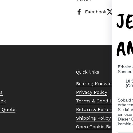
J
Facebook
X (Twitt
A
Erhalte
Sonder
Quick links
10 
Bearing Knowledge Cent
(Gü
Us
Privacy Policy
Sobald 
eck
Terms & Conditions
erhalte
a Quote
Return & Refund Policy
Sie kön
einlösen
Shipping Policy
Dieser 
kombini
Open Cookie Banner