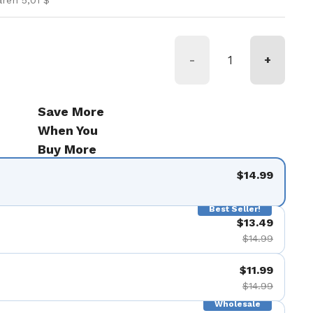
aren 5,01 $
-
+
Save More
When You
Buy More
$14.99
Best Seller!
$13.49
$14.99
$11.99
$14.99
Wholesale