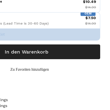
+
$10.49
$14.99
OEM
$7.50
s (Lead Time is 30-60 Days)
$14.99
Set
In den Warenkorb
Zu Favoriten hinzufügen
ings
ings