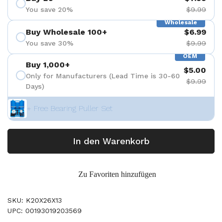
You save 20%
$9.99
Wholesale
Buy Wholesale 100+
$6.99
You save 30%
$9.99
OEM
Buy 1,000+
$5.00
Only for Manufacturers (Lead Time is 30-60
$9.99
Days)
+ Free Bearing Puller Set
In den Warenkorb
Zu Favoriten hinzufügen
SKU: K20X26X13
UPC: 00193019203569