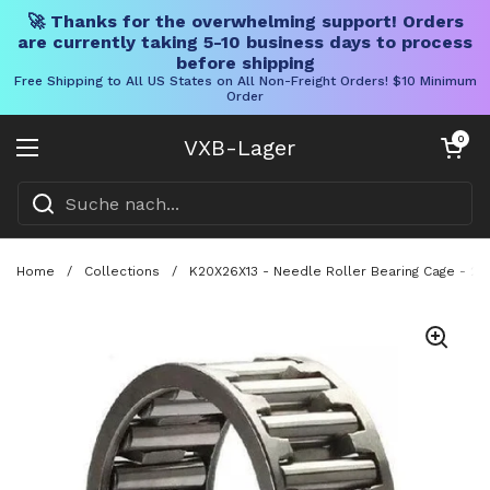
🚀 Thanks for the overwhelming support! Orders
are currently taking 5-10 business days to process
before shipping
Free Shipping to All US States on All Non-Freight Orders! $10 Minimum
Order
Direkt zum Inhalt
Warenkorb öff
0
VXB-Lager
Menü öffnen
Home
/
Collections
/
K20X26X13 - Needle Roller Bearing Cage - 2