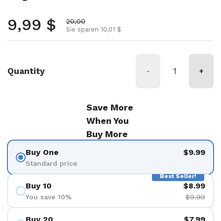
Normalpreis
9,99 $
Aktionspreis
20,00
Sie sparen 10,01 $
Quantity
-
+
Save More
When You
Buy More
Buy One
$9.99
Standard price
Best Seller!
Buy 10
$8.99
You save 10%
$9.99
Buy 20
$7.99