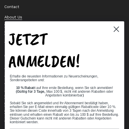
Contact
About Us
Contact Us
JETZT
Stock Check
Request a Quote
ANMELDEN!
Quick links
Bearing Knowledge Center
Privacy Policy
Erhalte die neuesten Informationen zu Neuerscheinungen,
Sonderangeboten und:
Terms & Conditions
10 % Rabatt
auf Ihre erste Bestellung, wenn Sie sich anmelden!
Return & Refund Policy
(Gültig für 3 Tage,
Max 100 $, nicht mit anderen Rabatten oder
Shipping Policy
Angeboten kombinierbar
)
Open Cookie Banner
Sobald Sie sich angemeldet und Ihr Abonnement bestätigt haben,
erhalten Sie per E-Mail einen einmalig gültigen Rabattcode über 10 %.
Comprehensive Guide to Ball Bearings
Sie können diesen Code innerhalb von 3 Tagen nach der Anmeldung
einlösen und erhalten einen Rabatt von bis zu 100 $ auf Ihre Bestellung.
Track your Order
Dieser Gutschein kann nicht mit anderen Rabatten oder Angeboten
kombiniert werden.