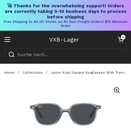
🚀 Thanks for the overwhelming support! Orders
are currently taking 5-10 business days to process
before shipping
Free Shipping to All US States on All Non-Freight Orders! $10 Minimum
Order
Direkt zum Inhalt
Warenkorb öff
0
VXB-Lager
Menü öffnen
Home
/
Collections
/
Junior Kids Square Sunglasses With Transpar