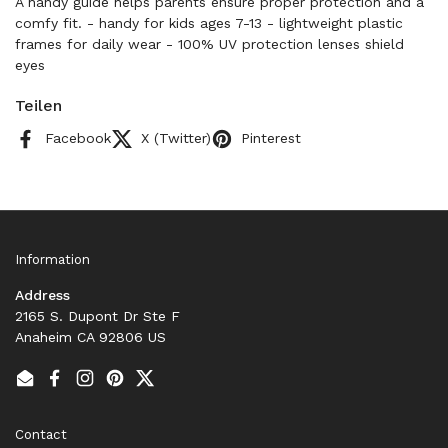
A handy guide helps parents ensure proper protection and a
comfy fit. - handy for kids ages 7-13 - lightweight plastic
frames for daily wear - 100% UV protection lenses shield
eyes
Teilen
Facebook
X (Twitter)
Pinterest
Information
Address
2165 S. Dupont Dr Ste F
Anaheim CA 92806 US
Email
Facebook
Instagram
Pinterest
Twitter
Contact