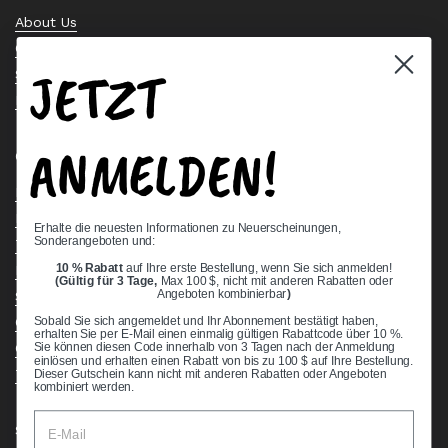
About Us
Contact Us
JETZT
Stock Check
Request a Quote
ANMELDEN!
Quick links
Bearing Knowledge Center
Privacy Policy
Erhalte die neuesten Informationen zu Neuerscheinungen,
Sonderangeboten und:
Terms & Conditions
10 % Rabatt
auf Ihre erste Bestellung, wenn Sie sich anmelden!
Return & Refund Policy
(Gültig für 3 Tage,
Max 100 $, nicht mit anderen Rabatten oder
Shipping Policy
Angeboten kombinierbar
)
Open Cookie Banner
Sobald Sie sich angemeldet und Ihr Abonnement bestätigt haben,
erhalten Sie per E-Mail einen einmalig gültigen Rabattcode über 10 %.
Comprehensive Guide to Ball Bearings
Sie können diesen Code innerhalb von 3 Tagen nach der Anmeldung
einlösen und erhalten einen Rabatt von bis zu 100 $ auf Ihre Bestellung.
Track your Order
Dieser Gutschein kann nicht mit anderen Rabatten oder Angeboten
kombiniert werden.
Supported payment methods