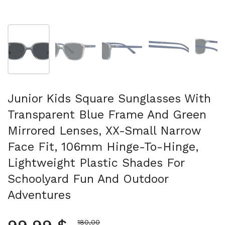
Folie 1 anzeigen
Folie 2 anzeigen
Folie 3 anzeigen
Folie 4 anzeigen
Fo
Junior Kids Square Sunglasses With
Transparent Blue Frame And Green
Mirrored Lenses, XX-Small Narrow
Face Fit, 106mm Hinge-To-Hinge,
Lightweight Plastic Shades For
Schoolyard Fun And Outdoor
Adventures
Aktionspreis
180,00