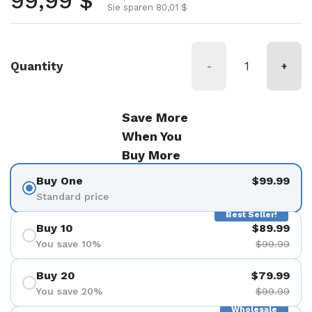
Normalpreis
99,99 $
Sie sparen 80,01 $
Quantity
-
+
Save More
When You
Buy More
Buy One
$99.99
Standard price
Best Seller!
Buy 10
$89.99
You save 10%
$99.99
Buy 20
$79.99
You save 20%
$99.99
Wholesale