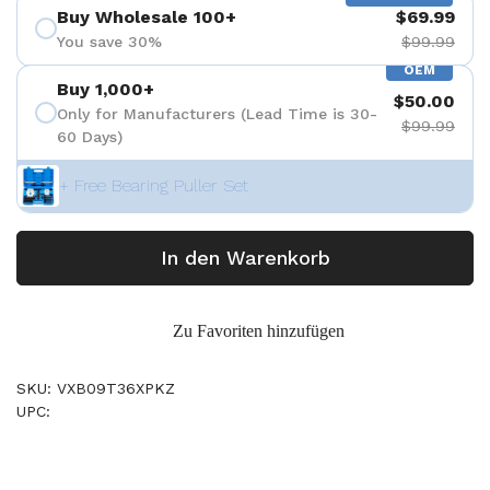
Buy Wholesale 100+
$69.99
You save 30%
$99.99
OEM
Buy 1,000+
$50.00
Only for Manufacturers (Lead Time is 30-
$99.99
60 Days)
+ Free Bearing Puller Set
In den Warenkorb
Zu Favoriten hinzufügen
SKU: VXB09T36XPKZ
UPC: