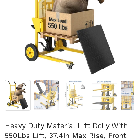
Folie 1 anzeigen
Folie 2 anzeigen
Folie 3 anzeigen
Folie 4 anzeigen
Fo
Heavy Duty Material Lift Dolly With
550Lbs Lift, 37.4In Max Rise, Front