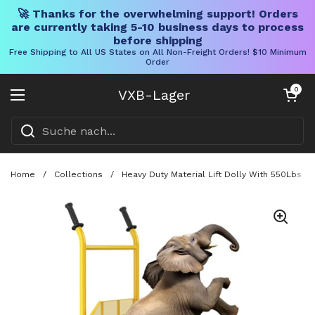
🚀 Thanks for the overwhelming support! Orders
are currently taking 5-10 business days to process
before shipping
Free Shipping to All US States on All Non-Freight Orders! $10 Minimum
Order
Direkt zum Inhalt
Warenkorb öff
0
VXB-Lager
Menü öffnen
Home
/
Collections
/
Heavy Duty Material Lift Dolly With 550Lbs Li