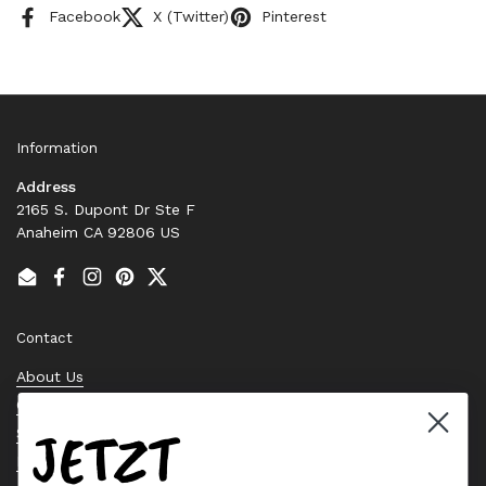
Facebook
X (Twitter)
Pinterest
Information
Address
2165 S. Dupont Dr Ste F
Anaheim CA 92806 US
Email
Facebook
Instagram
Pinterest
Twitter
Contact
About Us
Contact Us
JETZT
Stock Check
Request a Quote