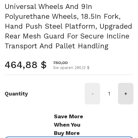
Universal Wheels And 9In
Polyurethane Wheels, 18.5In Fork,
Hand Push Steel Platform, Upgraded
Rear Mesh Guard For Secure Incline
Transport And Pallet Handling
Normalpreis
464,88 $
Aktionspreis
750,00
Sie sparen 285,12 $
Quantity
-
+
Save More
When You
Buy More