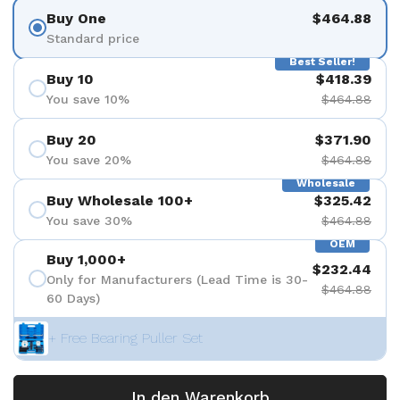
Buy One
$464.88
Standard price
Best Seller!
Buy 10
$418.39
You save 10%
$464.88
Buy 20
$371.90
You save 20%
$464.88
Wholesale
Buy Wholesale 100+
$325.42
You save 30%
$464.88
OEM
Buy 1,000+
$232.44
Only for Manufacturers (Lead Time is 30-
$464.88
60 Days)
+ Free Bearing Puller Set
In den Warenkorb