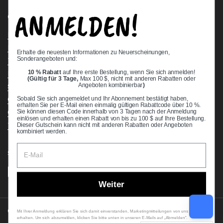
ANMELDEN!
Quick links
Bearing Knowledge Center
Privacy Policy
Erhalte die neuesten Informationen zu Neuerscheinungen,
Sonderangeboten und:
Terms & Conditions
10 % Rabatt
auf Ihre erste Bestellung, wenn Sie sich anmelden!
Return & Refund Policy
(Gültig für 3 Tage,
Max 100 $, nicht mit anderen Rabatten oder
Shipping Policy
Angeboten kombinierbar
)
Open Cookie Banner
Sobald Sie sich angemeldet und Ihr Abonnement bestätigt haben,
erhalten Sie per E-Mail einen einmalig gültigen Rabattcode über 10 %.
Comprehensive Guide to Ball Bearings
Sie können diesen Code innerhalb von 3 Tagen nach der Anmeldung
einlösen und erhalten einen Rabatt von bis zu 100 $ auf Ihre Bestellung.
Track your Order
Dieser Gutschein kann nicht mit anderen Rabatten oder Angeboten
kombiniert werden.
Supported payment methods
Weiter
Copyright © 2026
VXB Bearings
.
Mit Ihrer Anmeldung erklären Sie sich damit einverstanden, Marketingmitteilungen von uns zu
erhalten. Um sich abzumelden, klicken Sie bitte unten in unseren E-Mails auf „Abmelden“.