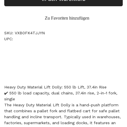
Zu Favoriten hinzufügen
SKU: VXB0FK4TJJYN
UPC:
Heavy Duty Material Lift Dolly: 550 lb Lift, 37.4in Rise
✔️ 550 lb load capacity, dual chains, 37.4in rise, 2-in-1 fork,
single
The Heavy Duty Material Lift Dolly is a hand-push platform
that combines a pallet fork and flatbed cart for safe pallet
handling and incline transport. Typically used in warehouses,
factories, supermarkets, and loading docks, it features an