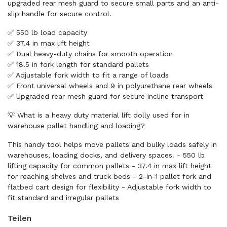
upgraded rear mesh guard to secure small parts and an anti-
slip handle for secure control.
✅ 550 lb load capacity
✅ 37.4 in max lift height
✅ Dual heavy-duty chains for smooth operation
✅ 18.5 in fork length for standard pallets
✅ Adjustable fork width to fit a range of loads
✅ Front universal wheels and 9 in polyurethane rear wheels
✅ Upgraded rear mesh guard for secure incline transport
💡 What is a heavy duty material lift dolly used for in
warehouse pallet handling and loading?
This handy tool helps move pallets and bulky loads safely in
warehouses, loading docks, and delivery spaces. - 550 lb
lifting capacity for common pallets - 37.4 in max lift height
for reaching shelves and truck beds - 2-in-1 pallet fork and
flatbed cart design for flexibility - Adjustable fork width to
fit standard and irregular pallets
Teilen