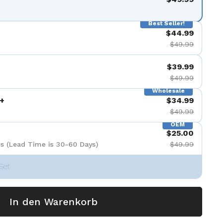
nzeigen
Best Seller!
$44.99
$49.99
$39.99
$49.99
Wholesale
+
$34.99
$49.99
OEM
$25.00
s (Lead Time is 30-60 Days)
$49.99
Set
In den Warenkorb