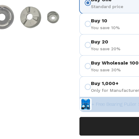
eigen
Folie 5 anzeigen
Folie 6 anzeigen
Folie 7 anzeigen
Folie 8 anzeigen
Folie 9 a
Standard price
Buy 10
You save 10%
Buy 20
You save 20%
Buy Wholesale 100
You save 30%
Buy 1,000+
Only for Manufacturer
+ Free Bearing Puller 