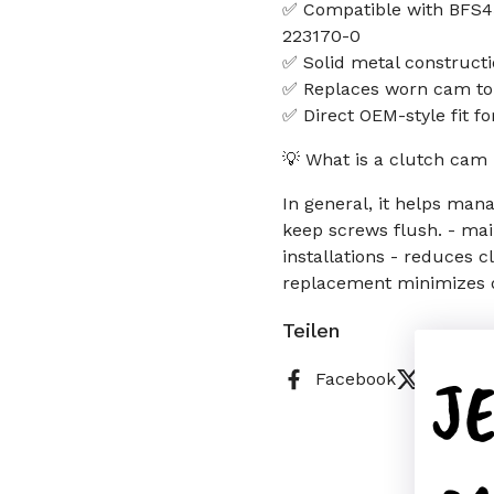
✅ Compatible with BFS45
223170-0
✅ Solid metal constructi
✅ Replaces worn cam to
✅ Direct OEM-style fit f
💡 What is a clutch cam 
In general, it helps man
keep screws flush. - mai
installations - reduces 
replacement minimizes 
Teilen
J
Facebook
X (Twitt