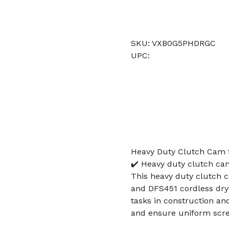
SKU: VXB0G5PHDRGC
UPC:
Heavy Duty Clutch Cam 
✔️ Heavy duty clutch ca
This heavy duty clutch 
and DFS451 cordless dryw
tasks in construction a
and ensure uniform scr