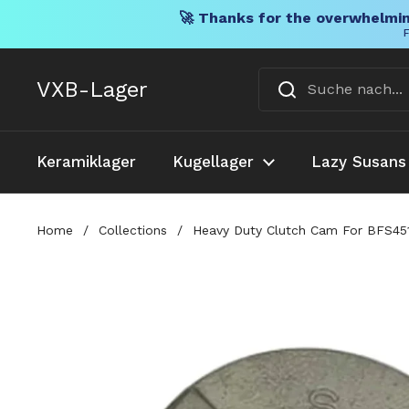
🚀 Thanks for the overwhelmin
F
Direkt zum Inhalt
VXB-Lager
Keramiklager
Kugellager
Lazy Susans
Home
/
Collections
/
Heavy Duty Clutch Cam For BFS451 