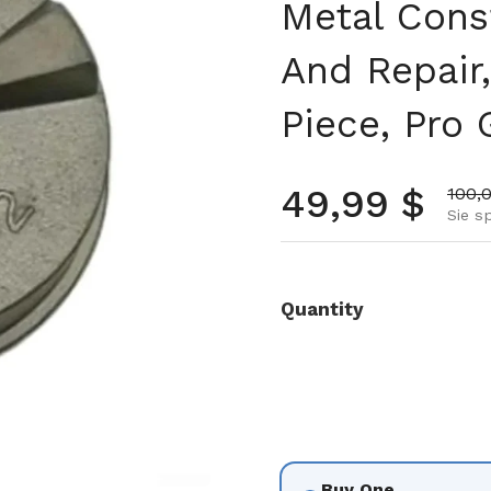
Metal Cons
And Repair,
Piece, Pro
Regulärer 
49,99 $
Aktio
100,
Sie s
Quantity
Buy One