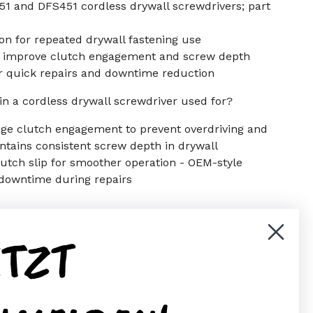
1 and DFS451 cordless drywall screwdrivers; part
on for repeated drywall fastening use
 improve clutch engagement and screw depth
or quick repairs and downtime reduction
in a cordless drywall screwdriver used for?
age clutch engagement to prevent overdriving and
ntains consistent screw depth in drywall
clutch slip for smoother operation - OEM-style
downtime during repairs
ETZT
er)
Pinterest