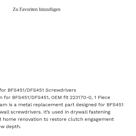
Zu Favoriten hinzufügen
for BFS451/DFS451 Screwdrivers
m for BFS451/DFS451, OEM fit 223170-0, 1 Piece
cam is a metal replacement part designed for BFS451
all screwdrivers. It’s used in drywall fastening
nd home renovation to restore clutch engagement
ew depth.