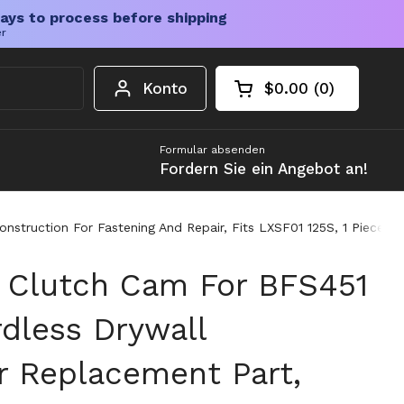
ays to process before shipping
er
Konto
$0.00
0
Warenkorb öffnen
Gesamtbetrag im 
Artikel in Ihrem W
Formular absenden
Fordern Sie ein Angebot an!
struction For Fastening And Repair, Fits LXSF01 125S, 1 Piece, P
 Clutch Cam For BFS451
dless Drywall
r Replacement Part,