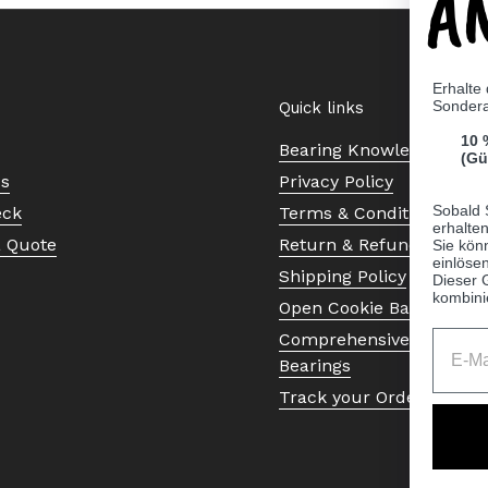
A
Erhalte
Sonder
Quick links
10 
Bearing Knowledge Cent
(Gü
Us
Privacy Policy
Sobald 
eck
Terms & Conditions
erhalte
a Quote
Return & Refund Policy
Sie kön
einlösen
Shipping Policy
Dieser 
kombini
Open Cookie Banner
Comprehensive Guide to 
Bearings
Track your Order