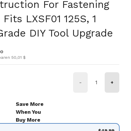
truction For Fastening
 Fits LXSF01 125S, 1
 Grade DIY Tool Upgrade
Preis
nspreis
00
paren 50,01 $
-
+
Save More
When You
Buy More
$49.99