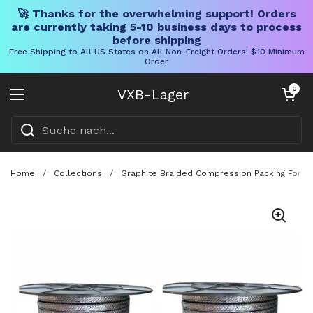
🚀 Thanks for the overwhelming support! Orders
are currently taking 5-10 business days to process
before shipping
Free Shipping to All US States on All Non-Freight Orders! $10 Minimum
Order
Direkt zum Inhalt
Warenkorb öff
0
VXB-Lager
Menü öffnen
Home
/
Collections
/
Graphite Braided Compression Packing For Pu