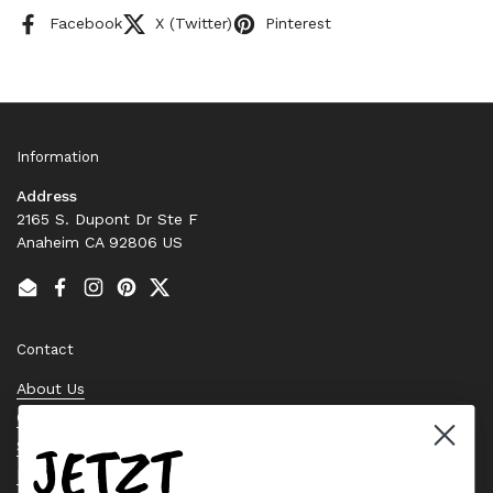
Facebook
X (Twitter)
Pinterest
Information
Address
2165 S. Dupont Dr Ste F
Anaheim CA 92806 US
Email
Facebook
Instagram
Pinterest
Twitter
Contact
About Us
Contact Us
JETZT
Stock Check
Request a Quote