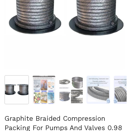
Folie 1 anzeigen
Folie 2 anzeigen
Folie 3 anzeigen
Folie 4 anzeigen
Fo
Graphite Braided Compression
Packing For Pumps And Valves 0.98