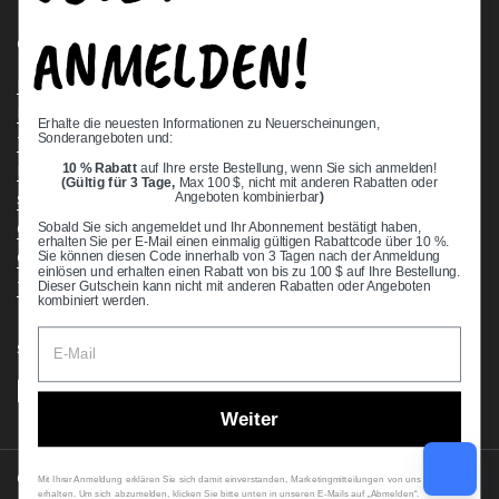
ANMELDEN!
Quick links
Bearing Knowledge Center
Privacy Policy
Erhalte die neuesten Informationen zu Neuerscheinungen,
Sonderangeboten und:
Terms & Conditions
10 % Rabatt
auf Ihre erste Bestellung, wenn Sie sich anmelden!
Return & Refund Policy
(Gültig für 3 Tage,
Max 100 $, nicht mit anderen Rabatten oder
Shipping Policy
Angeboten kombinierbar
)
Open Cookie Banner
Sobald Sie sich angemeldet und Ihr Abonnement bestätigt haben,
erhalten Sie per E-Mail einen einmalig gültigen Rabattcode über 10 %.
Comprehensive Guide to Ball Bearings
Sie können diesen Code innerhalb von 3 Tagen nach der Anmeldung
einlösen und erhalten einen Rabatt von bis zu 100 $ auf Ihre Bestellung.
Track your Order
Dieser Gutschein kann nicht mit anderen Rabatten oder Angeboten
kombiniert werden.
Supported payment methods
Weiter
Copyright © 2026
VXB Bearings
.
Mit Ihrer Anmeldung erklären Sie sich damit einverstanden, Marketingmitteilungen von uns zu
erhalten. Um sich abzumelden, klicken Sie bitte unten in unseren E-Mails auf „Abmelden“.