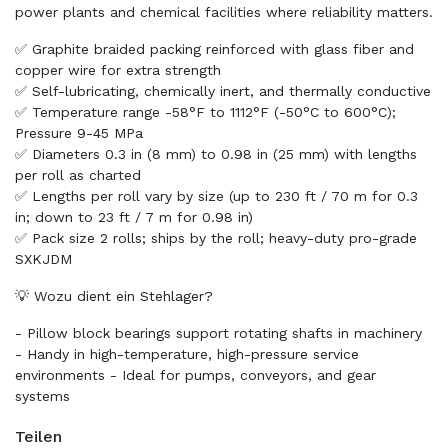
power plants and chemical facilities where reliability matters.
✅ Graphite braided packing reinforced with glass fiber and
copper wire for extra strength
✅ Self-lubricating, chemically inert, and thermally conductive
✅ Temperature range -58°F to 1112°F (-50°C to 600°C);
Pressure 9-45 MPa
✅ Diameters 0.3 in (8 mm) to 0.98 in (25 mm) with lengths
per roll as charted
✅ Lengths per roll vary by size (up to 230 ft / 70 m for 0.3
in; down to 23 ft / 7 m for 0.98 in)
✅ Pack size 2 rolls; ships by the roll; heavy-duty pro-grade
SXKJDM
💡 Wozu dient ein Stehlager?
- Pillow block bearings support rotating shafts in machinery
- Handy in high-temperature, high-pressure service
environments - Ideal for pumps, conveyors, and gear
systems
Teilen