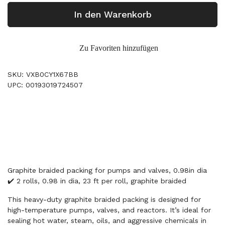
In den Warenkorb
Zu Favoriten hinzufügen
SKU: VXB0CY1X67BB
UPC: 00193019724507
Graphite braided packing for pumps and valves, 0.98in dia
✔️ 2 rolls, 0.98 in dia, 23 ft per roll, graphite braided
This heavy-duty graphite braided packing is designed for
high-temperature pumps, valves, and reactors. It’s ideal for
sealing hot water, steam, oils, and aggressive chemicals in