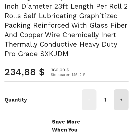
Inch Diameter 23ft Length Per Roll 2
Rolls Self Lubricating Graphitized
Packing Reinforced With Glass Fiber
And Copper Wire Chemically Inert
Thermally Conductive Heavy Duty
Pro Grade SXKJDM
Normalpreis
234,88 $
Aktionspreis
380,00 $
Sie sparen 145,12 $
Quantity
-
+
Save More
When You