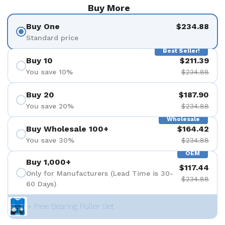
Buy More
Buy One
$234.88
Standard price
Best Seller!
Buy 10
$211.39
You save 10%
$234.88
Buy 20
$187.90
You save 20%
$234.88
Wholesale
Buy Wholesale 100+
$164.42
You save 30%
$234.88
OEM
Buy 1,000+
$117.44
Only for Manufacturers (Lead Time is 30-
$234.88
60 Days)
+ Free Bearing Puller Set