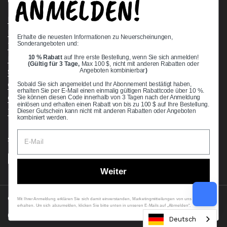
ANMELDEN!
Quick links
Bearing Knowledge Center
Privacy Policy
Erhalte die neuesten Informationen zu Neuerscheinungen,
Sonderangeboten und:
Terms & Conditions
10 % Rabatt
auf Ihre erste Bestellung, wenn Sie sich anmelden!
Return & Refund Policy
(Gültig für 3 Tage,
Max 100 $, nicht mit anderen Rabatten oder
Shipping Policy
Angeboten kombinierbar
)
Open Cookie Banner
Sobald Sie sich angemeldet und Ihr Abonnement bestätigt haben,
erhalten Sie per E-Mail einen einmalig gültigen Rabattcode über 10 %.
Comprehensive Guide to Ball Bearings
Sie können diesen Code innerhalb von 3 Tagen nach der Anmeldung
einlösen und erhalten einen Rabatt von bis zu 100 $ auf Ihre Bestellung.
Track your Order
Dieser Gutschein kann nicht mit anderen Rabatten oder Angeboten
kombiniert werden.
Supported payment methods
Weiter
Copyright © 2026
VXB Bearings
.
Mit Ihrer Anmeldung erklären Sie sich damit einverstanden, Marketingmitteilungen von uns zu
erhalten. Um sich abzumelden, klicken Sie bitte unten in unseren E-Mails auf „Abmelden“.
Country/region
(USD $)
Deutsch