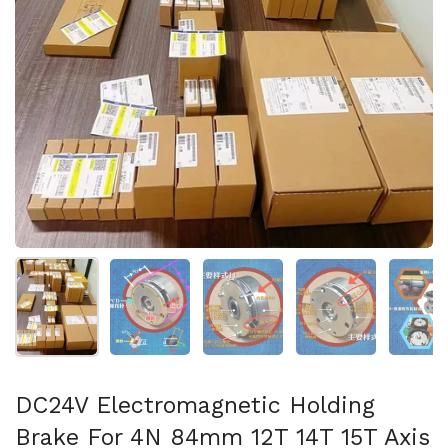
Folie 1 anzeigen
Folie 2 anzeigen
Folie 3 anzeigen
Folie 4 anzeigen
Fo
DC24V Electromagnetic Holding
Brake For 4N 84mm 12T 14T 15T Axis