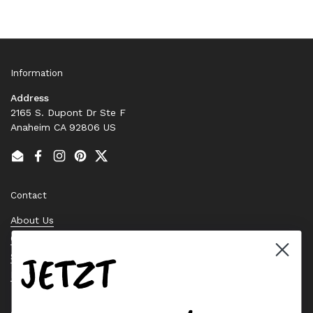
Information
Address
2165 S. Dupont Dr Ste F
Anaheim CA 92806 US
Email
Facebook
Instagram
Pinterest
Twitter
Contact
About Us
Contact Us
JETZT
Stock Check
Request a Quote