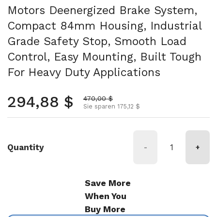
Motors Deenergized Brake System,
Compact 84mm Housing, Industrial
Grade Safety Stop, Smooth Load
Control, Easy Mounting, Built Tough
For Heavy Duty Applications
Regulärer Preis
294,88 $
Aktionspreis
470,00 $
Sie sparen 175,12 $
Quantity
-
+
Save More
When You
Buy More