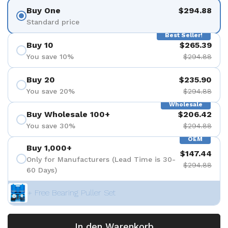
Buy One
$294.88
Standard price
Best Seller!
Buy 10
$265.39
You save 10%
$294.88
Buy 20
$235.90
You save 20%
$294.88
Wholesale
Buy Wholesale 100+
$206.42
You save 30%
$294.88
OEM
Buy 1,000+
$147.44
Only for Manufacturers (Lead Time is 30-
$294.88
60 Days)
+ Free Bearing Puller Set
In den Warenkorb