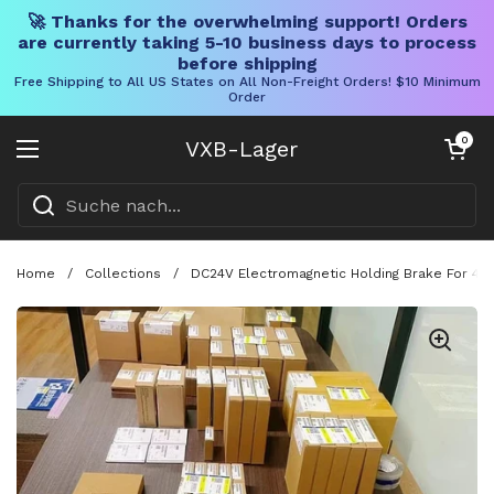
🚀 Thanks for the overwhelming support! Orders
are currently taking 5-10 business days to process
before shipping
Free Shipping to All US States on All Non-Freight Orders! $10 Minimum
Order
Direkt zum Inhalt
Warenkorb öff
0
VXB-Lager
Menü öffnen
Home
/
Collections
/
DC24V Electromagnetic Holding Brake For 4N 