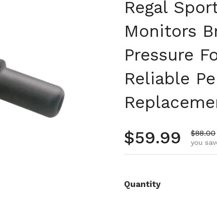
Regal Spor
Monitors B
Pressure F
Reliable P
Replacemen
Regular pr
$59.99
Sale pr
$88.00
you sav
Quantity