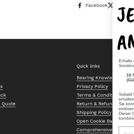
J
Facebook
X (Twitt
A
Erhalte
Sonder
Quick links
10 
Bearing Knowledge Cent
(Gü
Us
Privacy Policy
Sobald 
eck
Terms & Conditions
erhalte
a Quote
Return & Refund Policy
Sie kön
einlösen
Shipping Policy
Dieser 
kombini
Open Cookie Banner
Comprehensive Guide to 