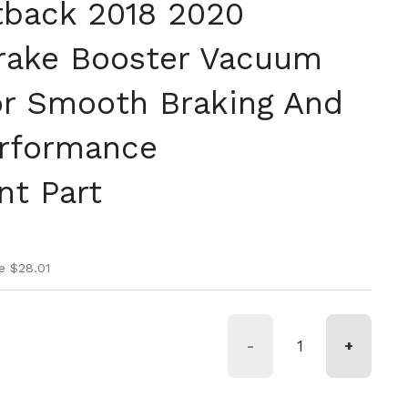
tback 2018 2020
rake Booster Vacuum
or Smooth Braking And
erformance
t Part
ice
ice
e $28.01
-
+