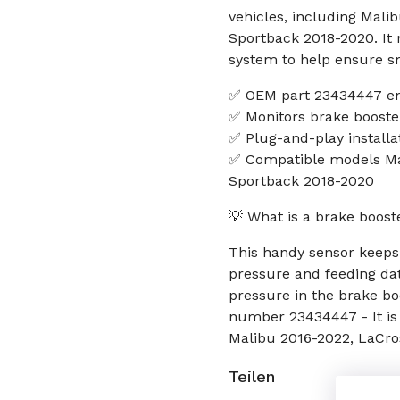
vehicles, including Mali
Sportback 2018-2020. It
system to help ensure s
✅ OEM part 23434447 ens
✅ Monitors brake boost
✅ Plug-and-play installa
✅ Compatible models Mal
Sportback 2018-2020
💡 What is a brake boos
This handy sensor keeps
pressure and feeding dat
pressure in the brake bo
number 23434447 - It is
Malibu 2016-2022, LaCro
Teilen