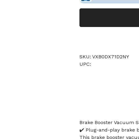
SKU: VXB0DX71D2NY
UPC:
Brake Booster Vacuum S
✔️ Plug-and-play brake 
This brake booster vacu