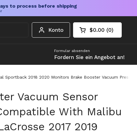
ays to process before shipping
er
Konto
$0.00
0
Warenkorb öffnen
Gesamtbetrag im 
Artikel in Ihrem W
Formular absenden
Fordern Sie ein Angebot an!
al Sportback 2018 2020 Monitors Brake Booster Vacuum Pressure
ter Vacuum Sensor
ompatible With Malibu
LaCrosse 2017 2019