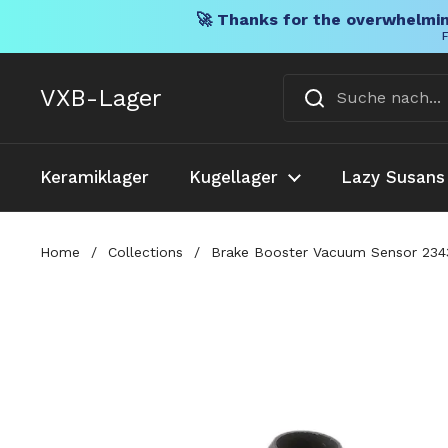
🚀 Thanks for the overwhelmin
F
Direkt zum Inhalt
VXB-Lager
Keramiklager
Kugellager
Lazy Susans
Home
/
Collections
/
Brake Booster Vacuum Sensor 2343