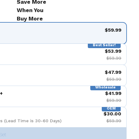
Save More
When You
Buy More
$59.99
Best Seller!
$53.99
$59.99
$47.99
$59.99
Wholesale
+
$41.99
$59.99
OEM
$30.00
s (Lead Time is 30-60 Days)
$59.99
Set