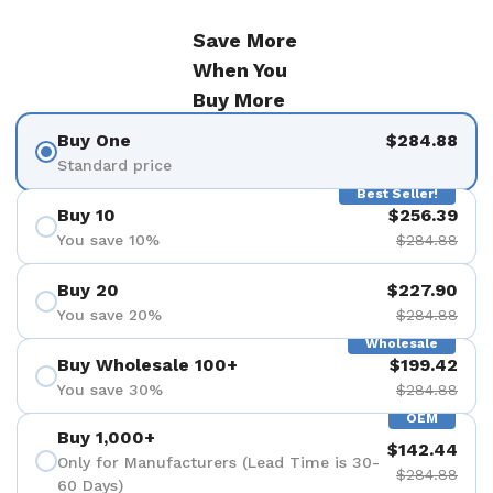
Save More
When You
Buy More
Buy One
$284.88
Standard price
Best Seller!
Buy 10
$256.39
You save 10%
$284.88
Buy 20
$227.90
You save 20%
$284.88
Wholesale
Buy Wholesale 100+
$199.42
You save 30%
$284.88
OEM
Buy 1,000+
$142.44
Only for Manufacturers (Lead Time is 30-
$284.88
60 Days)