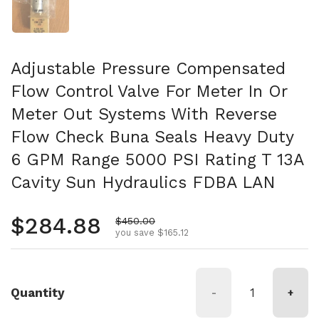
Adjustable Pressure Compensated
Flow Control Valve For Meter In Or
Meter Out Systems With Reverse
Flow Check Buna Seals Heavy Duty
6 GPM Range 5000 PSI Rating T 13A
Cavity Sun Hydraulics FDBA LAN
Regular price
$284.88
Sale price
$450.00
you save $165.12
Quantity
-
+