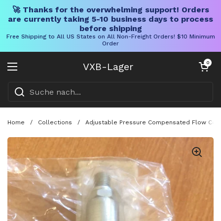
🚀 Thanks for the overwhelming support! Orders
are currently taking 5-10 business days to process
before shipping
Free Shipping to All US States on All Non-Freight Orders! $10 Minimum
Order
Direkt zum Inhalt
Warenkorb öff
0
VXB-Lager
Menü öffnen
Home
/
Collections
/
Adjustable Pressure Compensated Flow Contr