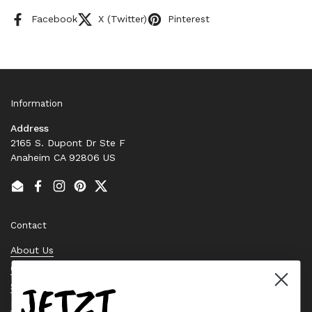
Facebook
X (Twitter)
Pinterest
Information
Address
2165 S. Dupont Dr Ste F
Anaheim CA 92806 US
Email
Facebook
Instagram
Pinterest
Twitter
Contact
About Us
Contact Us
JETZT
Stock Check
Request a Quote