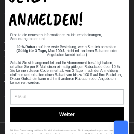
ANMELDEN!
Quick links
Bearing Knowledge Center
Privacy Policy
Erhalte die neuesten Informationen zu Neuerscheinungen,
Sonderangeboten und:
Terms & Conditions
10 % Rabatt
auf Ihre erste Bestellung, wenn Sie sich anmelden!
Return & Refund Policy
(Gültig für 3 Tage,
Max 100 $, nicht mit anderen Rabatten oder
Angeboten kombinierbar
)
Shipping Policy
Open Cookie Banner
Sobald Sie sich angemeldet und Ihr Abonnement bestätigt haben,
erhalten Sie per E-Mail einen einmalig gültigen Rabattcode über 10 %.
Comprehensive Guide to Ball Bearings
Sie können diesen Code innerhalb von 3 Tagen nach der Anmeldung
einlösen und erhalten einen Rabatt von bis zu 100 $ auf Ihre Bestellung.
Track your Order
Dieser Gutschein kann nicht mit anderen Rabatten oder Angeboten
kombiniert werden.
Supported payment methods
Weiter
Copyright © 2026
VXB Bearings
.
Mit Ihrer Anmeldung erklären Sie sich damit einverstanden, Marketingmitteilungen von uns zu