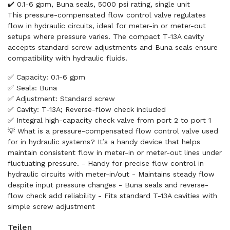
✔️ 0.1-6 gpm, Buna seals, 5000 psi rating, single unit
This pressure-compensated flow control valve regulates
flow in hydraulic circuits, ideal for meter-in or meter-out
setups where pressure varies. The compact T-13A cavity
accepts standard screw adjustments and Buna seals ensure
compatibility with hydraulic fluids.
✅ Capacity: 0.1-6 gpm
✅ Seals: Buna
✅ Adjustment: Standard screw
✅ Cavity: T-13A; Reverse-flow check included
✅ Integral high-capacity check valve from port 2 to port 1
💡 What is a pressure-compensated flow control valve used
for in hydraulic systems? It’s a handy device that helps
maintain consistent flow in meter-in or meter-out lines under
fluctuating pressure. - Handy for precise flow control in
hydraulic circuits with meter-in/out - Maintains steady flow
despite input pressure changes - Buna seals and reverse-
flow check add reliability - Fits standard T-13A cavities with
simple screw adjustment
Teilen