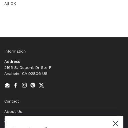
All OK
Information
Address
2165 S. Dupont Dr Ste F
Anaheim CA 92806 US
Email
Facebook
Instagram
Pinterest
Twitter
Contact
About Us
Contact Us
Stock Check