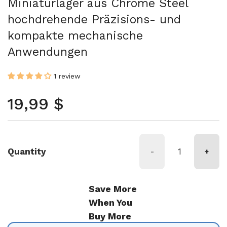
Miniaturlager aus Chrome Steel
hochdrehende Präzisions- und
kompakte mechanische
Anwendungen
1 review
Regulärer Preis
19,99 $
Quantity
-
+
Save More
When You
Buy More