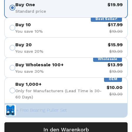
Buy One
$19.99
Standard price
Best Seller!
Buy 10
$17.99
You save 10%
$19.99
Buy 20
$15.99
You save 20%
$19.99
Wholesale
Buy Wholesale 100+
$13.99
You save 30%
$19.99
OEM
Buy 1,000+
$10.00
Only for Manufacturers (Lead Time is 30-
$19.99
60 Days)
+ Free Bearing Puller Set
In den Warenkorb