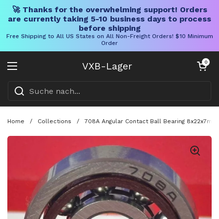
🚀 Thanks for the overwhelming support! Orders
are currently taking 5-10 business days to process
before shipping
Free Shipping to All US States on All Non-Freight Orders! $10 Minimum
Order
Direkt zum Inhalt
Warenkorb öff
0
VXB-Lager
Menü öffnen
Home
/
Collections
/
708A Angular Contact Ball Bearing 8x22x7mm