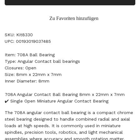
Zu Favoriten hinzufügen
SKU: Kit8330
UPC: 00193019037485
Item: 708A Ball Bearing
Type: Angular Contact ball bearings
Closures: Open
Size: 8mm x 22mm x 7mm
Inner Diameter: 8mm
708A Angular Contact Ball Bearing 8mm x 22mm x 7mm
✔️ Single Open Miniature Angular Contact Bearing
The 708A angular contact ball bearing is a compact chrome
steel bearing designed to handle combined radial and axial
loads at high speeds. It is commonly used in miniature
spindles, precision tools, robotics, and light mechanical
assemblies where accuracy and smooth rotation matter.