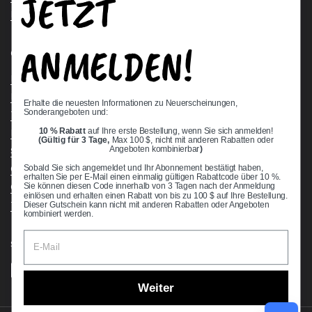
JETZT
Request a Quote
ANMELDEN!
Quick links
Bearing Knowledge Center
Privacy Policy
Erhalte die neuesten Informationen zu Neuerscheinungen,
Sonderangeboten und:
Terms & Conditions
10 % Rabatt
auf Ihre erste Bestellung, wenn Sie sich anmelden!
Return & Refund Policy
(Gültig für 3 Tage,
Max 100 $, nicht mit anderen Rabatten oder
Shipping Policy
Angeboten kombinierbar
)
Open Cookie Banner
Sobald Sie sich angemeldet und Ihr Abonnement bestätigt haben,
erhalten Sie per E-Mail einen einmalig gültigen Rabattcode über 10 %.
Comprehensive Guide to Ball Bearings
Sie können diesen Code innerhalb von 3 Tagen nach der Anmeldung
einlösen und erhalten einen Rabatt von bis zu 100 $ auf Ihre Bestellung.
Track your Order
Dieser Gutschein kann nicht mit anderen Rabatten oder Angeboten
kombiniert werden.
Supported payment methods
Weiter