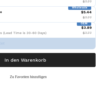
$7.77
Wholesale
+
$5.44
$7.77
OEM
$3.89
s (Lead Time is 30-60 Days)
$7.77
Set
In den Warenkorb
Zu Favoriten hinzufügen