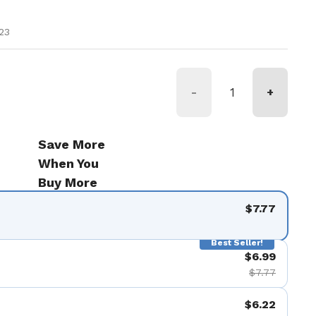
ice
23
-
+
Save More
When You
Buy More
$7.77
Best Seller!
$6.99
$7.77
$6.22