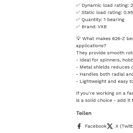
✅ Dynamic load rating: 
✅ Static load rating: 0.9
✅ Quantity: 1 bearing
✅ Brand: VXB
💡 What makes 626-Z bea
applications?
They provide smooth rota
- Ideal for spinners, ho
- Metal shields reduces 
- Handles both radial and
- Lightweight and easy t
If you're working on a fa
is a solid choice - add it
Teilen
Facebook
X (Twitt