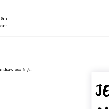
e 6m
Thanks
andsaw bearings.
J