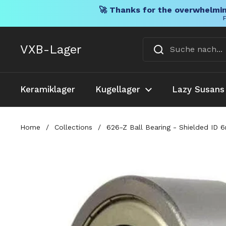
🚀 Thanks for the overwhelmin
F
Direkt zum Inhalt
VXB-Lager
Keramiklager
Kugellager
Lazy Susans
Home
/
Collections
/
626-Z Ball Bearing - Shielded 