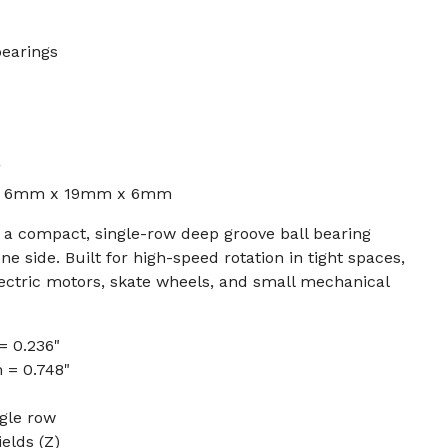
bearings
g
d - 6mm x 19mm x 6mm
s a compact, single-row deep groove ball bearing
ne side. Built for high-speed rotation in tight spaces,
ectric motors, skate wheels, and small mechanical
= 0.236"
 = 0.748"
gle row
elds (Z)