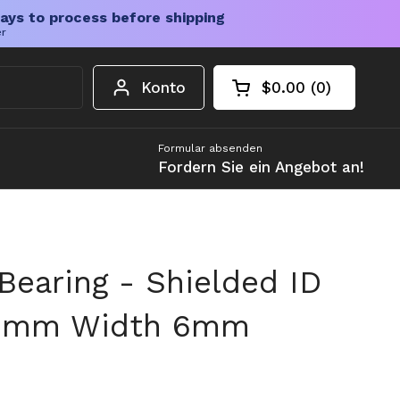
ays to process before shipping
er
Konto
$0.00
0
Warenkorb öffnen
Gesamtbetrag im 
Artikel in Ihrem W
Formular absenden
Fordern Sie ein Angebot an!
Bearing - Shielded ID
9mm Width 6mm