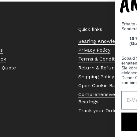
A
Erhalte
Sonder
Quick links
10 
Bearing Knowledge Cent
(Gü
Us
Privacy Policy
Sobald 
eck
Terms & Conditions
erhalte
a Quote
Return & Refund Policy
Sie kön
einlösen
Shipping Policy
Dieser 
kombini
Open Cookie Banner
Comprehensive Guide to 
Bearings
Track your Order