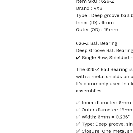
Item Sku : 626-Z
Brand : VXB
Type : Deep groove ball 
Inner (ID) : 6mm
Outer (OD) : 19mm
626-Z Ball Bearing
Deep Groove Ball Bearin
✔️ Single Row, Shielde
The 626-Z Ball Bearing i
with a metal shields on o
it’s commonly used in el
assemblies.
✅ Inner diameter: 6mm 
✅ Outer diameter: 19mm
✅ Width: 6mm = 0.236"
✅ Type: Deep groove, sin
✅ Closure: One metal shi