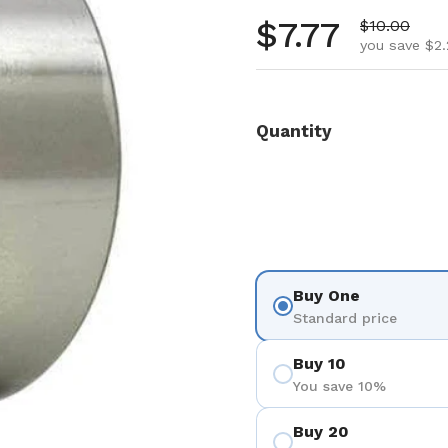
Regular pr
$7.77
Sale price
$10.00
you save $2.
Quantity
Buy One
Standard price
Buy 10
You save 10%
Buy 20