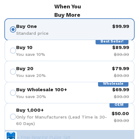
When You
Buy More
Buy One
$99.99
Standard price
Best Seller!
Buy 10
$89.99
You save 10%
$99.99
Buy 20
$79.99
You save 20%
$99.99
Wholesale
Buy Wholesale 100+
$69.99
You save 30%
$99.99
OEM
Buy 1,000+
$50.00
Only for Manufacturers (Lead Time is 30-
$99.99
60 Days)
+ Free Bearing Puller Set