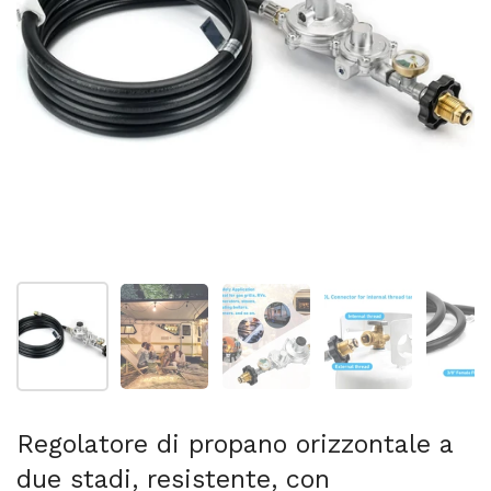
Mostra diapositiva 1
Mostra diapositiva 2
Mostra diapositiva 3
Mostra diapositi
Mo
Regolatore di propano orizzontale a
due stadi, resistente, con