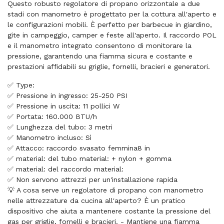
Questo robusto regolatore di propano orizzontale a due
stadi con manometro è progettato per la cottura all'aperto e
le configurazioni mobili. È perfetto per barbecue in giardino,
gite in campeggio, camper e feste all'aperto. Il raccordo POL
e il manometro integrato consentono di monitorare la
pressione, garantendo una fiamma sicura e costante e
prestazioni affidabili su griglie, fornelli, bracieri e generatori.
✅ Type:
✅ Pressione in ingresso: 25-250 PSI
✅ Pressione in uscita: 11 pollici W
✅ Portata: 160.000 BTU/h
✅ Lunghezza del tubo: 3 metri
✅ Manometro incluso: Sì
✅ Attacco: raccordo svasato femmina8 in
✅ material: del tubo material: + nylon + gomma
✅ material: del raccordo material:
✅ Non servono attrezzi per un'installazione rapida
💡 A cosa serve un regolatore di propano con manometro
nelle attrezzature da cucina all'aperto? È un pratico
dispositivo che aiuta a mantenere costante la pressione del
gas per griglie, fornelli e bracieri. - Mantiene una fiamma