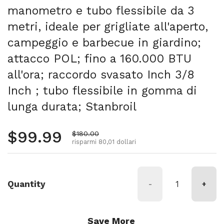
manometro e tubo flessibile da 3
metri, ideale per grigliate all'aperto,
campeggio e barbecue in giardino;
attacco POL; fino a 160.000 BTU
all'ora; raccordo svasato Inch 3/8
Inch ; tubo flessibile in gomma di
lunga durata; Stanbroil
Prezzo normale
$99.99
Prezzo di vendita
$180.00
risparmi 80,01 dollari
Quantity
-
+
Save More