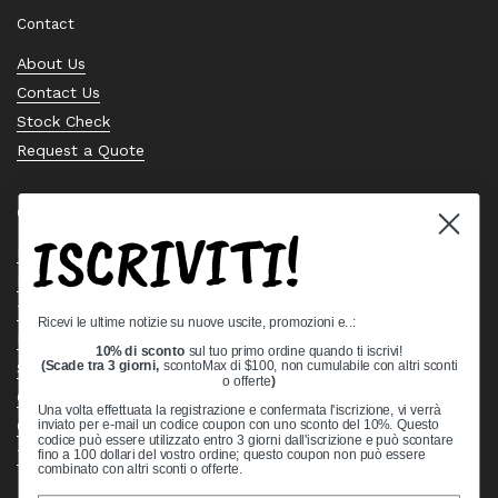
Contact
About Us
Contact Us
Stock Check
Request a Quote
Quick links
ISCRIVITI!
Bearing Knowledge Center
Privacy Policy
Terms & Conditions
Ricevi le ultime notizie su nuove uscite, promozioni e..:
Return & Refund Policy
10% di sconto
sul tuo primo ordine quando ti iscrivi!
Shipping Policy
(Scade tra 3 giorni,
scontoMax di $100, non cumulabile con altri sconti
o offerte
)
Open Cookie Banner
Una volta effettuata la registrazione e confermata l'iscrizione, vi verrà
Comprehensive Guide to Ball Bearings
inviato per e-mail un codice coupon con uno sconto del 10%. Questo
codice può essere utilizzato entro 3 giorni dall'iscrizione e può scontare
Track your Order
fino a 100 dollari del vostro ordine; questo coupon non può essere
combinato con altri sconti o offerte.