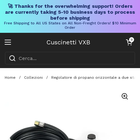
🚀 Thanks for the overwhelming support! Orders
are currently taking 5-10 business days to process
before shipping
Free Shipping to All US States on All Non-Freight Orders! $10 Minimum
Order
Vai al contenuto
Carrello aper
0
Cuscinetti VXB
Aprire il menu
Home
/
Collezioni
/
Regolatore di propano orizzontale a due stadi 