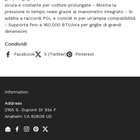
sicura e costante per cotture prolungate - Mostra la
pressione in tempo reale grazie al manometro integrato - Si
adatta a raccordi POL e conici8 in per un'ampia compatibilità
- Supporta fino a 160.000 BTU/ora per griglie di grandi
dimensioni
Condividi
Facebook
X (Twitter)
Pinterest
Information
Address
2165 S. Dupont Dr Ste F
Anaheim CA 92806 US
Email
Facebook
Instagram
Pinterest
Twitter