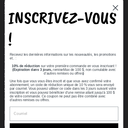
Contact Us
INSCRIVEZ-VOUS
Stock Check
Request a Quote
!
Quick links
Bearing Knowledge Center
Privacy Policy
Recevez les dernières informations sur les nouveautés, les promotions
et.. :
Terms & Conditions
10% de réduction
sur votre première commande en vous inscrivant !
Return & Refund Policy
(Expiration dans 3 jours,
remiseMax de 100 $, non cumulable avec
Shipping Policy
d'autres remises ou offres
)
Open Cookie Banner
Une fois que vous vous êtes inscrit et que vous avez confirmé votre
abonnement, un code de réduction unique de 10 % vous sera envoyé
Comprehensive Guide to Ball Bearings
par courriel. Vous pouvez utiliser ce code dans les 3 jours suivant votre
inscription et vous pouvez bénéficier d'une remise allant jusqu'à 100 $
Track your Order
de votre commande. Ce coupon ne peut pas être combiné avec
d'autres remises ou offres.
Supported payment methods