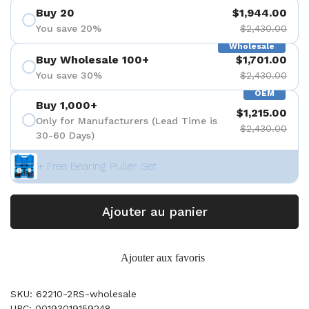
Buy 20
$1,944.00
You save 20%
$2,430.00
Wholesale
Buy Wholesale 100+
$1,701.00
You save 30%
$2,430.00
OEM
Buy 1,000+
$1,215.00
Only for Manufacturers (Lead Time is
$2,430.00
30-60 Days)
+ Free Bearing Puller Set
Ajouter au panier
Ajouter aux favoris
SKU: 62210-2RS-wholesale
UPC: 00193019159248