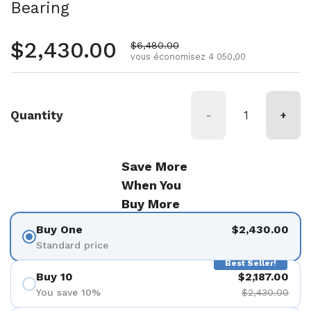
Bearing
Prix normal
$2,430.00
Prix de vente
$6,480.00
vous économisez 4 050,00
Quantity
-
+
Save More
When You
Buy More
Buy One
$2,430.00
Standard price
Best Seller!
Buy 10
$2,187.00
You save 10%
$2,430.00