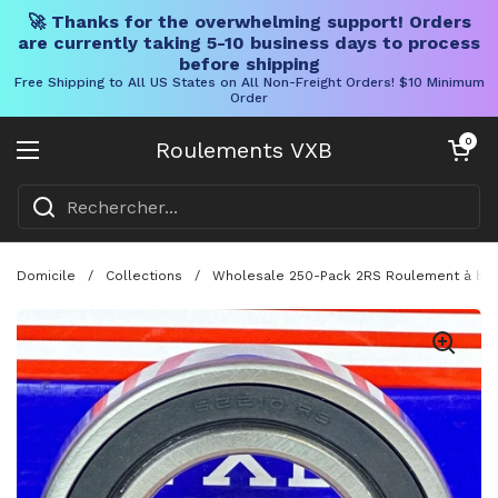
🚀 Thanks for the overwhelming support! Orders
are currently taking 5-10 business days to process
before shipping
Free Shipping to All US States on All Non-Freight Orders! $10 Minimum
Order
Skip to content
Chariot ouve
0
Roulements VXB
Ouvrir le menu
Domicile
/
Collections
/
Wholesale 250-Pack 2RS Roulement à bil