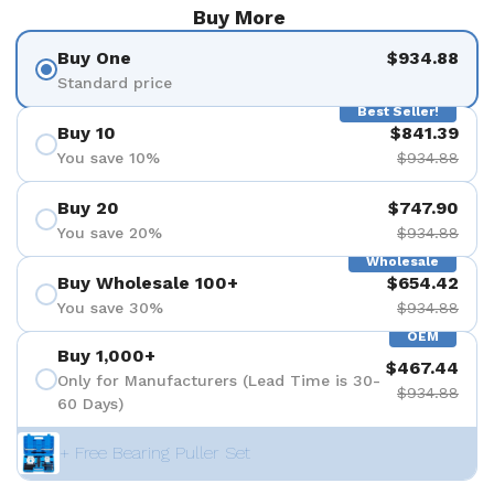
Buy More
Buy One
$934.88
Standard price
Best Seller!
Buy 10
$841.39
You save 10%
$934.88
Buy 20
$747.90
You save 20%
$934.88
Wholesale
Buy Wholesale 100+
$654.42
You save 30%
$934.88
OEM
Buy 1,000+
$467.44
Only for Manufacturers (Lead Time is 30-
$934.88
60 Days)
+ Free Bearing Puller Set