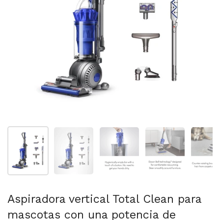
Mostrar diapositiva 1
Mostrar diapositiva 2
Mostrar diapositiva 3
Mostrar diaposit
Mo
Aspiradora vertical Total Clean para
mascotas con una potencia de