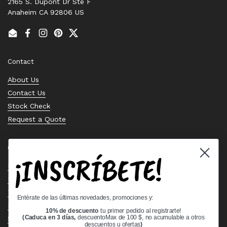
2165 S. Dupont Dr Ste F
Anaheim CA 92806 US
Email
Facebook
Instagram
Pinterest
Twitter
Contact
About Us
Contact Us
Stock Check
Request a Quote
Quick links
¡INSCRÍBETE!
Bearing Knowledge Center
Privacy Policy
Terms & Conditions
Entérate de las últimas novedades, promociones y:
Return & Refund Policy
10% de descuento
tu primer pedido al registrarte!
Shipping Policy
(Caduca en 3 días,
descuentoMax de 100 $, no acumulable a otros
descuentos u ofertas
)