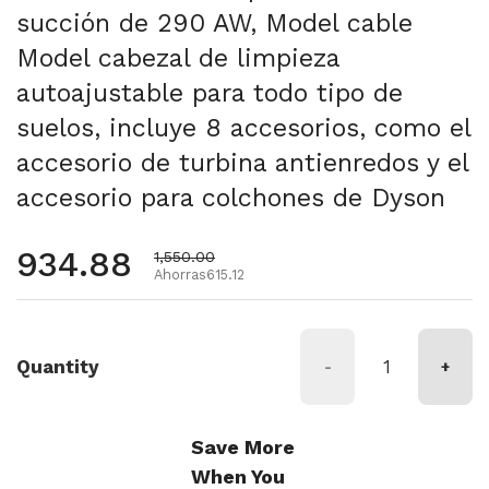
succión de 290 AW, Model cable
Model cabezal de limpieza
autoajustable para todo tipo de
suelos, incluye 8 accesorios, como el
accesorio de turbina antienredos y el
accesorio para colchones de Dyson
Precio habitual
934.88
Precio de oferta
1,550.00
Ahorras615.12
Quantity
-
+
Save More
When You