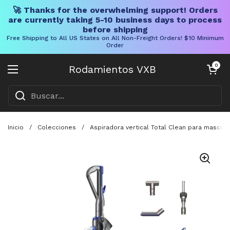
🚀 Thanks for the overwhelming support! Orders
are currently taking 5-10 business days to process
before shipping
Free Shipping to All US States on All Non-Freight Orders! $10 Minimum
Order
Ir al contenido
Carrito abier
0
Rodamientos VXB
Abrir menú
Inicio
/
Colecciones
/
Aspiradora vertical Total Clean para mascot