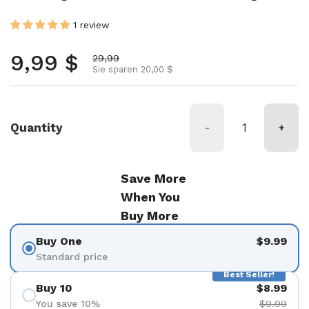
1 review
Normalpreis
9,99 $
Aktionspreis
29,99
Sie sparen 20,00 $
Quantity
-
+
Save More
When You
Buy More
Buy One
$9.99
Standard price
Best Seller!
Buy 10
$8.99
You save 10%
$9.99