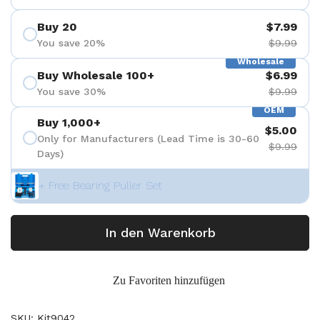
Buy 20
$7.99
You save 20%
$9.99
Wholesale
Buy Wholesale 100+
$6.99
You save 30%
$9.99
OEM
Buy 1,000+
$5.00
Only for Manufacturers (Lead Time is 30-60
$9.99
Days)
+ Free Bearing Puller Set
In den Warenkorb
Zu Favoriten hinzufügen
SKU: Kit9042