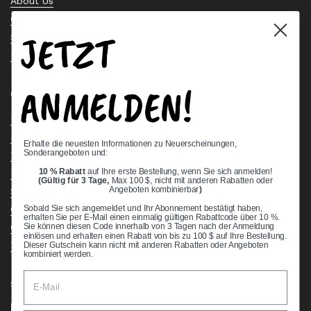
About Us
Contact Us
JETZT
Stock Check
Request a Quote
ANMELDEN!
Quick links
Bearing Knowledge Center
Privacy Policy
Erhalte die neuesten Informationen zu Neuerscheinungen,
Sonderangeboten und:
Terms & Conditions
10 % Rabatt
auf Ihre erste Bestellung, wenn Sie sich anmelden!
Return & Refund Policy
(Gültig für 3 Tage,
Max 100 $, nicht mit anderen Rabatten oder
Shipping Policy
Angeboten kombinierbar
)
Open Cookie Banner
Sobald Sie sich angemeldet und Ihr Abonnement bestätigt haben,
erhalten Sie per E-Mail einen einmalig gültigen Rabattcode über 10 %.
Comprehensive Guide to Ball Bearings
Sie können diesen Code innerhalb von 3 Tagen nach der Anmeldung
einlösen und erhalten einen Rabatt von bis zu 100 $ auf Ihre Bestellung.
Track your Order
Dieser Gutschein kann nicht mit anderen Rabatten oder Angeboten
kombiniert werden.
Supported payment methods