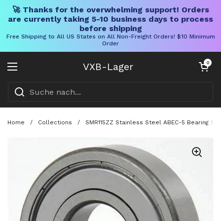
🚀 Thanks for the overwhelming support! Orders
are currently taking 5-10 business days to process
before shipping
Free Shipping to All US States on All Non-Freight Orders! $10 Minimum
Order
Direkt zum Inhalt
Warenkorb öff
0
VXB-Lager
Menü öffnen
Home
/
Collections
/
SMR115ZZ Stainless Steel ABEC-5 Bearing Shi